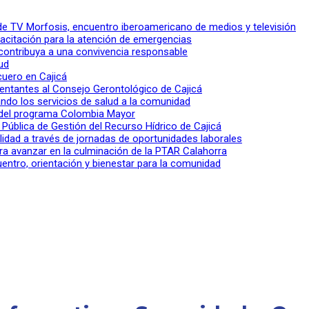
l de TV Morfosis, encuentro iberoamericano de medios y televisión
apacitación para la atención de emergencias
 contribuya a una convivencia responsable
ud
 cuero en Cajicá
entantes al Consejo Gerontológico de Cajicá
ndo los servicios de salud a la comunidad
lo del programa Colombia Mayor
a Pública de Gestión del Recurso Hídrico de Cajicá
ilidad a través de jornadas de oportunidades laborales
ra avanzar en la culminación de la PTAR Calahorra
entro, orientación y bienestar para la comunidad