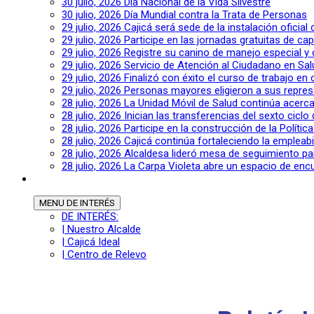
30 julio, 2026
Día Nacional de la Vida Silvestre
30 julio, 2026
Día Mundial contra la Trata de Personas
29 julio, 2026
Cajicá será sede de la instalación oficia
29 julio, 2026
Participe en las jornadas gratuitas de c
29 julio, 2026
Registre su canino de manejo especial y
29 julio, 2026
Servicio de Atención al Ciudadano en Sal
29 julio, 2026
Finalizó con éxito el curso de trabajo en
29 julio, 2026
Personas mayores eligieron a sus repres
28 julio, 2026
La Unidad Móvil de Salud continúa acerca
28 julio, 2026
Inician las transferencias del sexto cic
28 julio, 2026
Participe en la construcción de la Polític
28 julio, 2026
Cajicá continúa fortaleciendo la empleab
28 julio, 2026
Alcaldesa lideró mesa de seguimiento pa
28 julio, 2026
La Carpa Violeta abre un espacio de encu
MENU
DE INTERÉS
DE INTERÉS:
| Nuestro Alcalde
| Cajicá Ideal
| Centro de Relevo