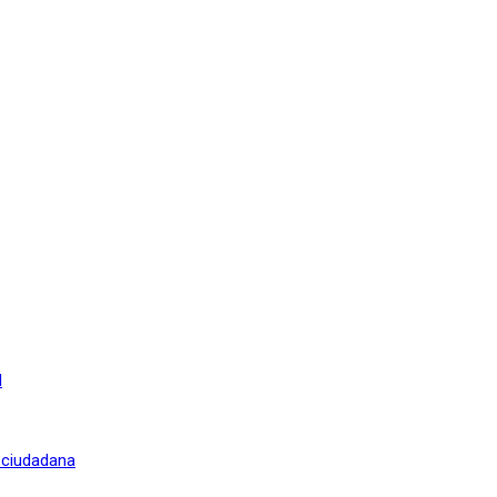
l
n ciudadana