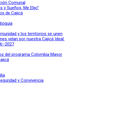
cción Comunal
s y Sueños, Me Elijo”
os de Cajicá
tioquia
munidad y los territorios se unen
es velan por nuestra Cajicá Ideal.
26–2027
rios del programa Colombia Mayor
ajicá
lia
eguridad y Convivencia