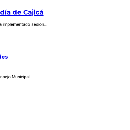
día de Cajicá
á ha implementado sesion…
des
onsejo Municipal …