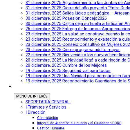
31 diciembre, 2025
Agradecimiento a las Juntas de A
31 diciembre, 2025
Cierre del año proyecto “Entre Duda
31 diciembre, 2025
Salida lúdico pedagógica – Artesan
30 diciembre, 2025
Posesión Concejo2026
30 diciembre, 2025
Cajicá deja su huella artística en An
26 diciembre, 2025
Entrega de Insumos Agropecuarios
23 diciembre, 2025
La salud se construye cuando la co
23 diciembre, 2025
Reconocimiento y exaltación a quien
23 diciembre, 2025
Consejo Consultivo de Mujeres 20
23 diciembre, 2025
Cierre programa adulto mayor
22 diciembre, 2025
Bienvenida a los nuevos beneficia
20 diciembre, 2025
La Navidad llegó a cada rincón de C
20 diciembre, 2025
Cumbre de los Mejores
19 diciembre, 2025
Seguridad vial para todos
19 diciembre, 2025
Una Navidad para compartir en fami
19 diciembre, 2025
Reconocimiento Guardianes de la S
MENU
DE INTERÉS
SECRETARÍA GENERAL:
| Trámites y Servicios
| Dirección
Contratación
Integral de Atención al Usuario y al Ciudadano PQRS
Gestión Humana