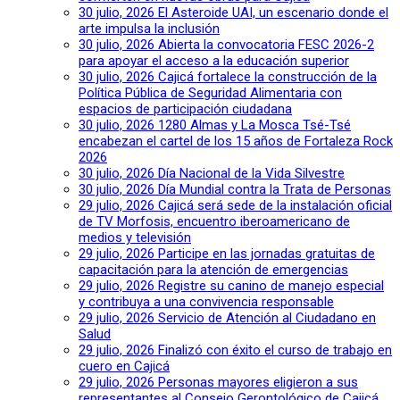
30 julio, 2026
El Asteroide UAI, un escenario donde el
arte impulsa la inclusión
30 julio, 2026
Abierta la convocatoria FESC 2026-2
para apoyar el acceso a la educación superior
30 julio, 2026
Cajicá fortalece la construcción de la
Política Pública de Seguridad Alimentaria con
espacios de participación ciudadana
30 julio, 2026
1280 Almas y La Mosca Tsé-Tsé
encabezan el cartel de los 15 años de Fortaleza Rock
2026
30 julio, 2026
Día Nacional de la Vida Silvestre
30 julio, 2026
Día Mundial contra la Trata de Personas
29 julio, 2026
Cajicá será sede de la instalación oficial
de TV Morfosis, encuentro iberoamericano de
medios y televisión
29 julio, 2026
Participe en las jornadas gratuitas de
capacitación para la atención de emergencias
29 julio, 2026
Registre su canino de manejo especial
y contribuya a una convivencia responsable
29 julio, 2026
Servicio de Atención al Ciudadano en
Salud
29 julio, 2026
Finalizó con éxito el curso de trabajo en
cuero en Cajicá
29 julio, 2026
Personas mayores eligieron a sus
representantes al Consejo Gerontológico de Cajicá