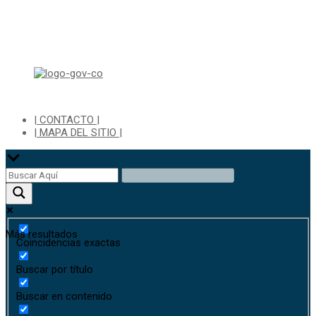
Horario de Atención Sisbén:
Lunes a Jueves de 8:00 am a 12:00 pm y de 2:00 pm a 4:00 pm.
Dirección: Transversal 5 a N° 3 - 140 sur Parque Luis Carlos Galan
(Bohio)
| CONTACTO |
| MAPA DEL SITIO |
Más resultados
Coincidencias exactas
Buscar por título
Buscar en contenido