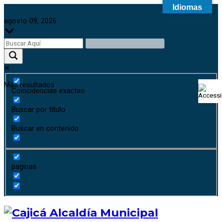
Idiomas
agosto 09, 2026
Más resultados
Coincidencias exactas
Buscar por título
Buscar en contenido
paginas