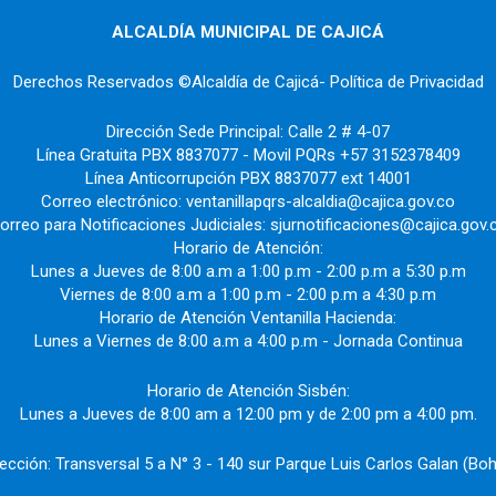
ALCALDÍA MUNICIPAL DE CAJICÁ
Derechos Reservados ©Alcaldía de Cajicá- Política de Privacidad
Dirección Sede Principal: Calle 2 # 4-07
Línea Gratuita PBX 8837077 - Movil PQRs +57 3152378409
Línea Anticorrupción PBX 8837077 ext 14001
Correo electrónico: ventanillapqrs-alcaldia@cajica.gov.co
orreo para Notificaciones Judiciales: sjurnotificaciones@cajica.gov.
Horario de Atención:
Lunes a Jueves de 8:00 a.m a 1:00 p.m - 2:00 p.m a 5:30 p.m
Viernes de 8:00 a.m a 1:00 p.m - 2:00 p.m a 4:30 p.m
Horario de Atención Ventanilla Hacienda:
Lunes a Viernes de 8:00 a.m a 4:00 p.m - Jornada Continua
Horario de Atención Sisbén:
Lunes a Jueves de 8:00 am a 12:00 pm y de 2:00 pm a 4:00 pm.
rección: Transversal 5 a N° 3 - 140 sur Parque Luis Carlos Galan (Boh