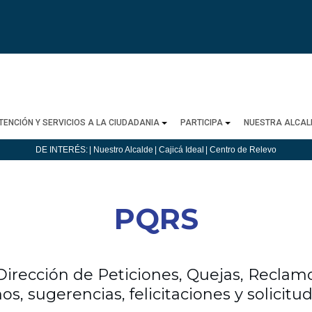
TENCIÓN Y SERVICIOS A LA CIUDADANIA
PARTICIPA
NUESTRA ALCAL
DE INTERÉS:
| Nuestro Alcalde
| Cajicá Ideal
| Centro de Relevo
PQRS
Dirección de Peticiones, Quejas, Reclamo
os, sugerencias, felicitaciones y solicit