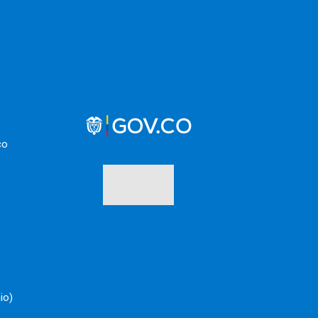
co
io)