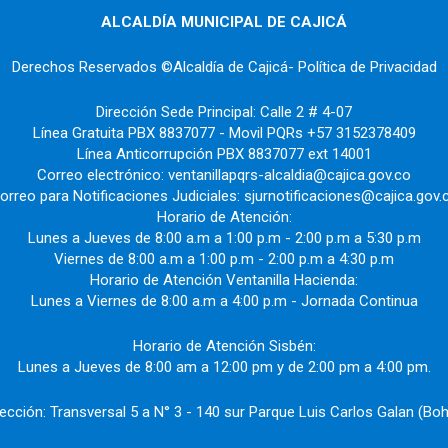
ALCALDÍA MUNICIPAL DE CAJICÁ
Derechos Reservados ©Alcaldía de Cajicá- Política de Privacidad
Dirección Sede Principal: Calle 2 # 4-07
Línea Gratuita PBX 8837077 - Movil PQRs +57 3152378409
Línea Anticorrupción PBX 8837077 ext 14001
Correo electrónico: ventanillapqrs-alcaldia@cajica.gov.co
orreo para Notificaciones Judiciales: sjurnotificaciones@cajica.gov.
Horario de Atención:
Lunes a Jueves de 8:00 a.m a 1:00 p.m - 2:00 p.m a 5:30 p.m
Viernes de 8:00 a.m a 1:00 p.m - 2:00 p.m a 4:30 p.m
Horario de Atención Ventanilla Hacienda:
Lunes a Viernes de 8:00 a.m a 4:00 p.m - Jornada Continua
Horario de Atención Sisbén:
Lunes a Jueves de 8:00 am a 12:00 pm y de 2:00 pm a 4:00 pm.
rección: Transversal 5 a N° 3 - 140 sur Parque Luis Carlos Galan (Boh