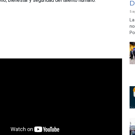
llo, bienestar y seguridad del talento humano.
D
5 a
La
no
Po