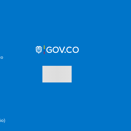
co
io)