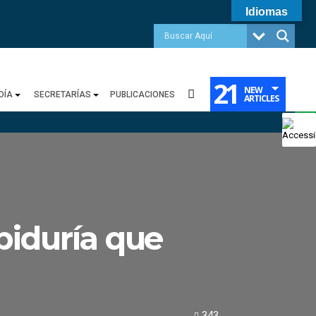
Idiomas
21
NEW
DÍA
SECRETARÍAS
PUBLICACIONES
ARTICLES
biduría que
343