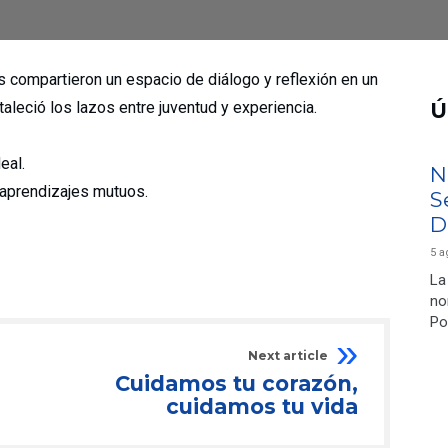
 compartieron un espacio de diálogo y reflexión en un
aleció los lazos entre juventud y experiencia.
Ú
eal.
N
y aprendizajes mutuos.
S
D
5 a
La
no
Po
Next article
Cuidamos tu corazón,
cuidamos tu vida