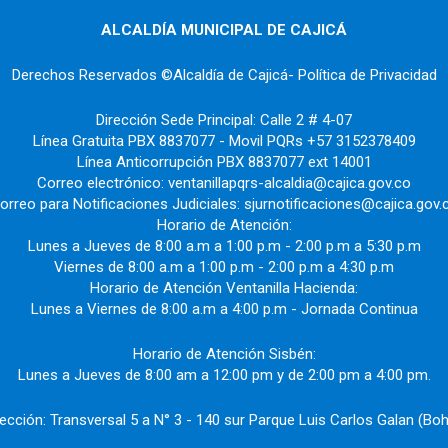
ALCALDÍA MUNICIPAL DE CAJICÁ
Derechos Reservados ©Alcaldía de Cajicá- Política de Privacidad
Dirección Sede Principal: Calle 2 # 4-07
Línea Gratuita PBX 8837077 - Movil PQRs +57 3152378409
Línea Anticorrupción PBX 8837077 ext 14001
Correo electrónico: ventanillapqrs-alcaldia@cajica.gov.co
orreo para Notificaciones Judiciales: sjurnotificaciones@cajica.gov.
Horario de Atención:
Lunes a Jueves de 8:00 a.m a 1:00 p.m - 2:00 p.m a 5:30 p.m
Viernes de 8:00 a.m a 1:00 p.m - 2:00 p.m a 4:30 p.m
Horario de Atención Ventanilla Hacienda:
Lunes a Viernes de 8:00 a.m a 4:00 p.m - Jornada Continua
Horario de Atención Sisbén:
Lunes a Jueves de 8:00 am a 12:00 pm y de 2:00 pm a 4:00 pm.
rección: Transversal 5 a N° 3 - 140 sur Parque Luis Carlos Galan (Boh