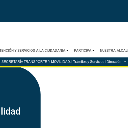
TENCIÓN Y SERVICIOS A LA CIUDADANIA
PARTICIPA
NUESTRA ALCAL
SECRETARÍA TRANSPORTE Y MOVILIDAD:
l Trámites y Servicios
l Dirección
lidad