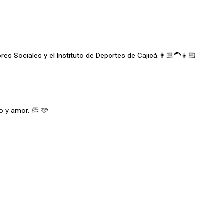
es Sociales y el Instituto de Deportes de Cajicá.👩🏻‍🦱👧🏻
o y amor. 👏 🩷