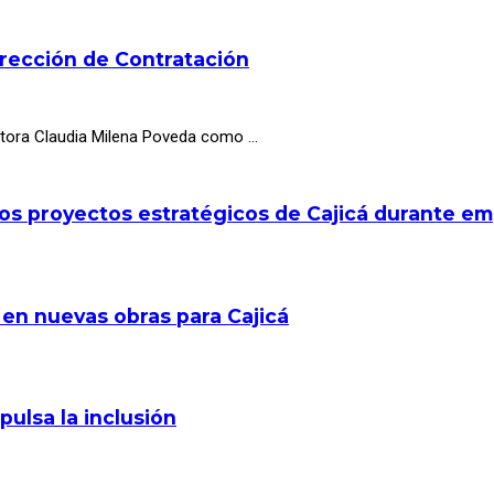
irección de Contratación
octora Claudia Milena Poveda como …
los proyectos estratégicos de Cajicá durante e
 en nuevas obras para Cajicá
pulsa la inclusión