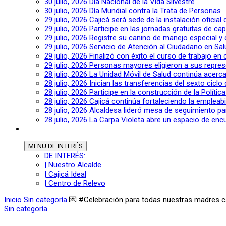
30 julio, 2026
Día Nacional de la Vida Silvestre
30 julio, 2026
Día Mundial contra la Trata de Personas
29 julio, 2026
Cajicá será sede de la instalación oficia
29 julio, 2026
Participe en las jornadas gratuitas de c
29 julio, 2026
Registre su canino de manejo especial y
29 julio, 2026
Servicio de Atención al Ciudadano en Sal
29 julio, 2026
Finalizó con éxito el curso de trabajo en
29 julio, 2026
Personas mayores eligieron a sus repres
28 julio, 2026
La Unidad Móvil de Salud continúa acerca
28 julio, 2026
Inician las transferencias del sexto cic
28 julio, 2026
Participe en la construcción de la Polític
28 julio, 2026
Cajicá continúa fortaleciendo la empleab
28 julio, 2026
Alcaldesa lideró mesa de seguimiento pa
28 julio, 2026
La Carpa Violeta abre un espacio de encu
MENU
DE INTERÉS
DE INTERÉS:
| Nuestro Alcalde
| Cajicá Ideal
| Centro de Relevo
Inicio
Sin categoría
💌 #Celebración para todas nuestras madres c
Sin categoría