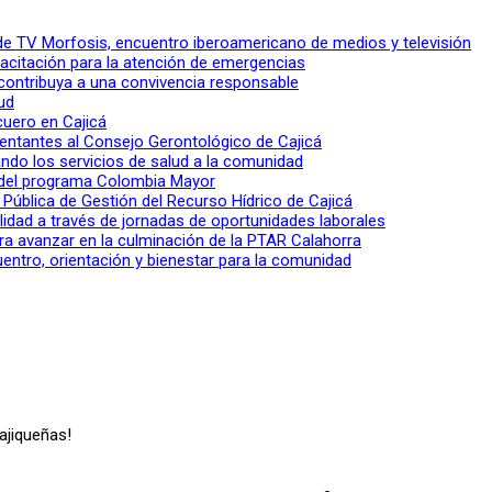
l de TV Morfosis, encuentro iberoamericano de medios y televisión
apacitación para la atención de emergencias
 contribuya a una convivencia responsable
ud
 cuero en Cajicá
entantes al Consejo Gerontológico de Cajicá
ndo los servicios de salud a la comunidad
lo del programa Colombia Mayor
a Pública de Gestión del Recurso Hídrico de Cajicá
ilidad a través de jornadas de oportunidades laborales
ra avanzar en la culminación de la PTAR Calahorra
entro, orientación y bienestar para la comunidad
ajiqueñas!