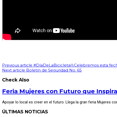
Previous article
#DíaDeLaBicicleta||¡Celebremos esta fech
Next article
Boletín de Seguridad No. 65
Check Also
Feria Mujeres con Futuro que Inspir
Apoyar lo local es creer en el futuro. Llega la gran feria Mujeres c
ÚLTIMAS NOTICIAS