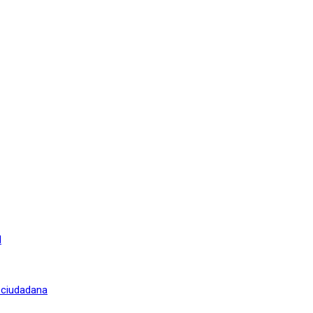
l
n ciudadana