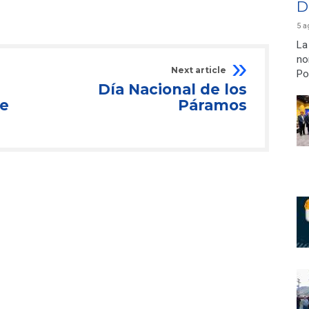
D
5 a
La
no
Next article
Po
e
Día Nacional de los
de
Páramos