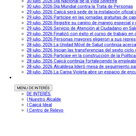
30 julio, 2026
Día Nacional de la Vida Silvestre
30 julio, 2026
Día Mundial contra la Trata de Personas
29 julio, 2026
Cajicá será sede de la instalación oficia
29 julio, 2026
Participe en las jornadas gratuitas de c
29 julio, 2026
Registre su canino de manejo especial y
29 julio, 2026
Servicio de Atención al Ciudadano en Sal
29 julio, 2026
Finalizó con éxito el curso de trabajo en
29 julio, 2026
Personas mayores eligieron a sus repres
28 julio, 2026
La Unidad Móvil de Salud continúa acerca
28 julio, 2026
Inician las transferencias del sexto cic
28 julio, 2026
Participe en la construcción de la Polític
28 julio, 2026
Cajicá continúa fortaleciendo la empleab
28 julio, 2026
Alcaldesa lideró mesa de seguimiento pa
28 julio, 2026
La Carpa Violeta abre un espacio de encu
MENU
DE INTERÉS
DE INTERÉS:
| Nuestro Alcalde
| Cajicá Ideal
| Centro de Relevo