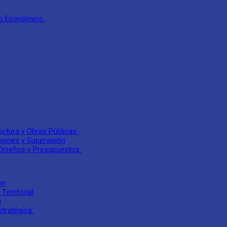
llo Económico
uctura y Obras Públicas
iones y Supervisión
, Diseños y Presupuestos
ón
erritorial
i
stratégica