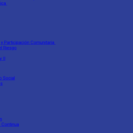
lica
 y Participación Comunitaria
el Riesgo
 II
o Social
es
ón
n Continua