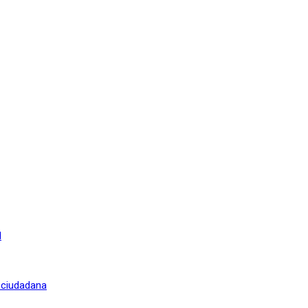
l
n ciudadana