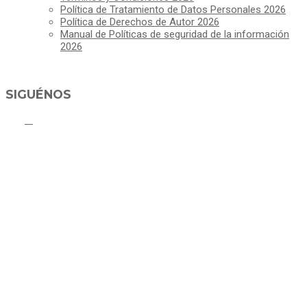
Política de Tratamiento de Datos Personales 2026
Política de Derechos de Autor 2026
Manual de Políticas de seguridad de la información
2026
SIGUÉNOS
ALCALDÍA MUNICIPAL DE CAJICÁ
Derechos Reservados ©Alcaldía de Cajicá- Política de Privacidad
Dirección Sede Principal: Calle 2 # 4-07
Línea Gratuita PBX 8837077 - Movil PQRs +57 3152378409
Línea Anticorrupción PBX 8837077 ext 14001
Correo electrónico: ventanillapqrs-alcaldia@cajica.gov.co
Correo para Notificaciones Judiciales:
sjurnotificaciones@cajica.gov.co
Horario de Atención:
Lunes a Jueves de 8:00 a.m a 1:00 p.m - 2:00 p.m a 5:30 p.m