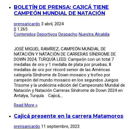
BOLETÍN DE PRENSA: CAJICÁ TIENE
CAMPEÓN MUNDIAL DE NATACIÓN
prensaricardo
3 abril, 2024
0
1.265
Contenidos
Deportivos
Despacho
Nuestra Alcaldía
JOSÉ MIGUEL RAMÍREZ, CAMPEÓN MUNDIAL DE
NATACIÓN Y NATACIÓN DE CARRERAS SÍNDROME DE
DOWN 2024, TURQUÍA LEED. Campeón con un total 7
medallas de oro y 1 medalla de plata por pruebas, 8
medallas de oro por récord senior de las Américas
categoría Síndrome de Down mosaico y trofeo por
campeón del mundo mosaico en los segundos Juegos
Trisome y la undécima edición del Campeonato Mundial de
Natación y Natación Carreras Síndrome de Down 2024 en
Antalya, Turquía. Cajicá,…
Read More »
Cajicá presente en la carrera Matamoros
prensaricardo
11 septiembre, 2023