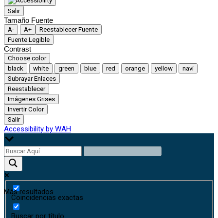
Salir
Tamaño Fuente
A-
A+
Reestablecer Fuente
Fuente Legible
Contrast
Choose color
black
white
green
blue
red
orange
yellow
navi
Subrayar Enlaces
Reestablecer
Imágenes Grises
Invertir Color
Salir
Accessibility by WAH
Más resultados
Coincidencias exactas
Buscar por título