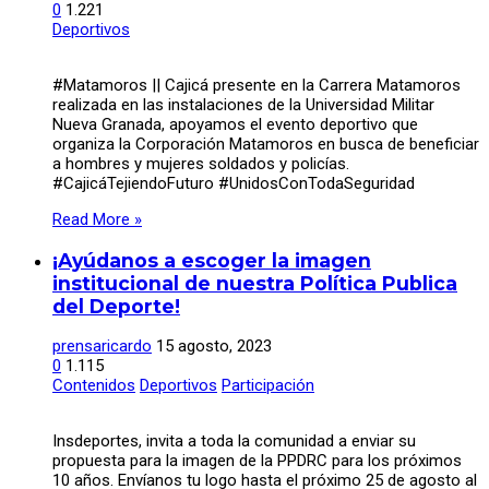
0
1.221
Deportivos
#Matamoros || Cajicá presente en la Carrera Matamoros
realizada en las instalaciones de la Universidad Militar
Nueva Granada, apoyamos el evento deportivo que
organiza la Corporación Matamoros en busca de beneficiar
a hombres y mujeres soldados y policías.
#CajicáTejiendoFuturo #UnidosConTodaSeguridad
Read More »
¡Ayúdanos a escoger la imagen
institucional de nuestra Política Publica
del Deporte!
prensaricardo
15 agosto, 2023
0
1.115
Contenidos
Deportivos
Participación
Insdeportes, invita a toda la comunidad a enviar su
propuesta para la imagen de la PPDRC para los próximos
10 años. Envíanos tu logo hasta el próximo 25 de agosto al