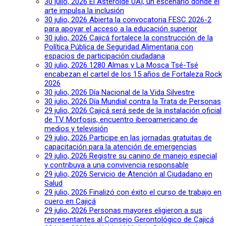
30 julio, 2026
El Asteroide UAI, un escenario donde el
arte impulsa la inclusión
30 julio, 2026
Abierta la convocatoria FESC 2026-2
para apoyar el acceso a la educación superior
30 julio, 2026
Cajicá fortalece la construcción de la
Política Pública de Seguridad Alimentaria con
espacios de participación ciudadana
30 julio, 2026
1280 Almas y La Mosca Tsé-Tsé
encabezan el cartel de los 15 años de Fortaleza Rock
2026
30 julio, 2026
Día Nacional de la Vida Silvestre
30 julio, 2026
Día Mundial contra la Trata de Personas
29 julio, 2026
Cajicá será sede de la instalación oficial
de TV Morfosis, encuentro iberoamericano de
medios y televisión
29 julio, 2026
Participe en las jornadas gratuitas de
capacitación para la atención de emergencias
29 julio, 2026
Registre su canino de manejo especial
y contribuya a una convivencia responsable
29 julio, 2026
Servicio de Atención al Ciudadano en
Salud
29 julio, 2026
Finalizó con éxito el curso de trabajo en
cuero en Cajicá
29 julio, 2026
Personas mayores eligieron a sus
representantes al Consejo Gerontológico de Cajicá