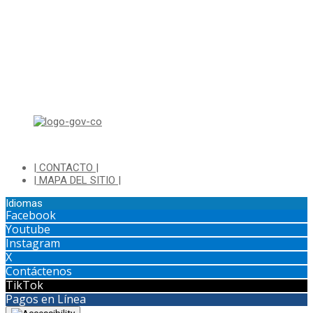
Viernes de 8:00 a.m a 1:00 p.m - 2:00 p.m a 4:30 p.m
Horario de Atención Ventanilla Hacienda:
Lunes a Viernes de 8:00 a.m a 4:00 p.m - Jornada Continua
Horario de Atención Sisbén:
Lunes a Jueves de 8:00 am a 12:00 pm y de 2:00 pm a 4:00 pm.
Dirección: Transversal 5 a N° 3 - 140 sur Parque Luis Carlos Galan
(Bohio)
| CONTACTO |
| MAPA DEL SITIO |
Idiomas
Facebook
Youtube
Instagram
X
Contáctenos
TikTok
Pagos en Línea