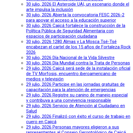
30 julio, 2026
El Asteroide UAI, un escenario donde el
arte impulsa la inclusión
30 julio, 2026
Abierta la convocatoria FESC 2026-2
para apoyar el acceso a la educación superior
30 julio, 2026
Cajicá fortalece la construcción de la
Política Pública de Seguridad Alimentaria con
espacios de participación ciudadana
30 julio, 2026
1280 Almas y La Mosca Tsé-Tsé
encabezan el cartel de los 15 años de Fortaleza Rock
2026
30 julio, 2026
Día Nacional de la Vida Silvestre
30 julio, 2026
Día Mundial contra la Trata de Personas
29 julio, 2026
Cajicá será sede de la instalación oficial
de TV Morfosis, encuentro iberoamericano de
medios y televisión
29 julio, 2026
Participe en las jornadas gratuitas de
capacitación para la atención de emergencias
29 julio, 2026
Registre su canino de manejo especial
y contribuya a una convivencia responsable
29 julio, 2026
Servicio de Atención al Ciudadano en
Salud
29 julio, 2026
Finalizó con éxito el curso de trabajo en
cuero en Cajicá
29 julio, 2026
Personas mayores eligieron a sus
representantes al Consejo Gerontológico de Cajicá