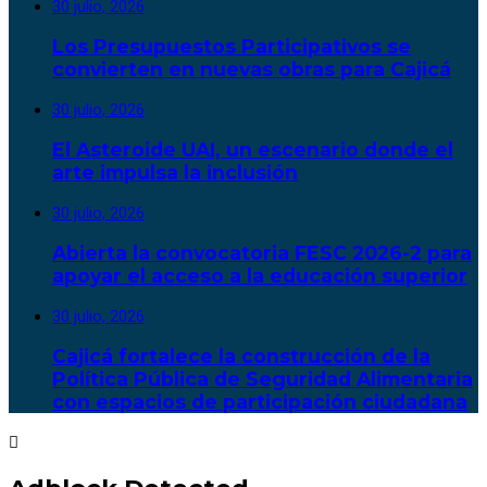
30 julio, 2026
Los Presupuestos Participativos se
convierten en nuevas obras para Cajicá
30 julio, 2026
El Asteroide UAI, un escenario donde el
arte impulsa la inclusión
30 julio, 2026
Abierta la convocatoria FESC 2026-2 para
apoyar el acceso a la educación superior
30 julio, 2026
Cajicá fortalece la construcción de la
Política Pública de Seguridad Alimentaria
con espacios de participación ciudadana