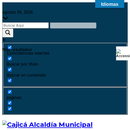
Idiomas
agosto 06, 2026
Más resultados
Coincidencias exactas
Buscar por título
Buscar en contenido
paginas