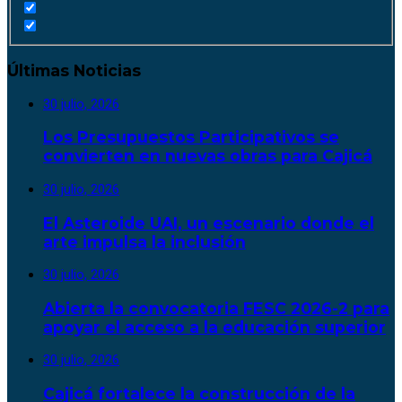
Últimas Noticias
30 julio, 2026
Los Presupuestos Participativos se
convierten en nuevas obras para Cajicá
30 julio, 2026
El Asteroide UAI, un escenario donde el
arte impulsa la inclusión
30 julio, 2026
Abierta la convocatoria FESC 2026-2 para
apoyar el acceso a la educación superior
30 julio, 2026
Cajicá fortalece la construcción de la