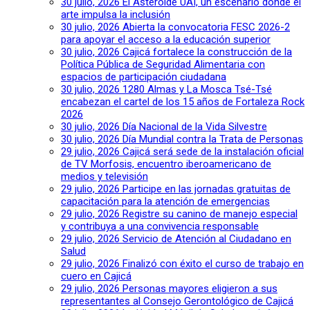
30 julio, 2026
El Asteroide UAI, un escenario donde el
arte impulsa la inclusión
30 julio, 2026
Abierta la convocatoria FESC 2026-2
para apoyar el acceso a la educación superior
30 julio, 2026
Cajicá fortalece la construcción de la
Política Pública de Seguridad Alimentaria con
espacios de participación ciudadana
30 julio, 2026
1280 Almas y La Mosca Tsé-Tsé
encabezan el cartel de los 15 años de Fortaleza Rock
2026
30 julio, 2026
Día Nacional de la Vida Silvestre
30 julio, 2026
Día Mundial contra la Trata de Personas
29 julio, 2026
Cajicá será sede de la instalación oficial
de TV Morfosis, encuentro iberoamericano de
medios y televisión
29 julio, 2026
Participe en las jornadas gratuitas de
capacitación para la atención de emergencias
29 julio, 2026
Registre su canino de manejo especial
y contribuya a una convivencia responsable
29 julio, 2026
Servicio de Atención al Ciudadano en
Salud
29 julio, 2026
Finalizó con éxito el curso de trabajo en
cuero en Cajicá
29 julio, 2026
Personas mayores eligieron a sus
representantes al Consejo Gerontológico de Cajicá