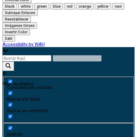
black
white
green
blue
red
orange
yellow
navi
Subrayar Enlaces
Reestablecer
Imágenes Grises
Invertir Color
Salir
Accessibility by WAH
Más resultados
Coincidencias exactas
Buscar por título
Buscar en contenido
paginas