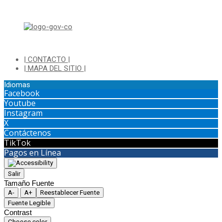
Dirección: Transversal 5 a N° 3 - 140 sur Parque Luis Carlos Galan
(Bohio)
| CONTACTO |
| MAPA DEL SITIO |
Idiomas
Facebook
Youtube
Instagram
X
Contáctenos
TikTok
Pagos en Línea
Salir
Tamaño Fuente
A-
A+
Reestablecer Fuente
Fuente Legible
Contrast
Choose color