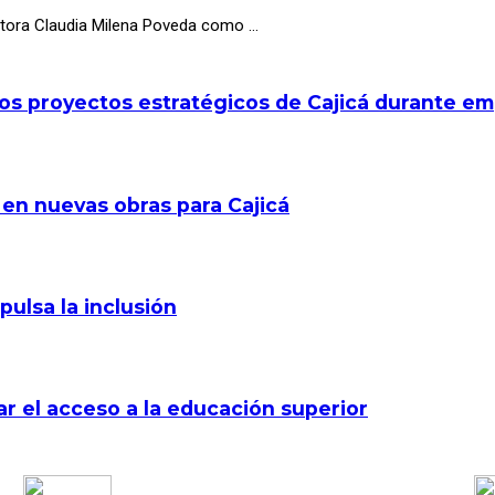
octora Claudia Milena Poveda como …
los proyectos estratégicos de Cajicá durante e
 en nuevas obras para Cajicá
pulsa la inclusión
r el acceso a la educación superior