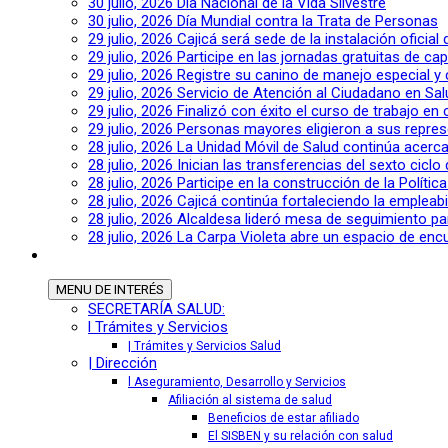
30 julio, 2026
Día Nacional de la Vida Silvestre
30 julio, 2026
Día Mundial contra la Trata de Personas
29 julio, 2026
Cajicá será sede de la instalación oficia
29 julio, 2026
Participe en las jornadas gratuitas de c
29 julio, 2026
Registre su canino de manejo especial y
29 julio, 2026
Servicio de Atención al Ciudadano en Sal
29 julio, 2026
Finalizó con éxito el curso de trabajo en
29 julio, 2026
Personas mayores eligieron a sus repres
28 julio, 2026
La Unidad Móvil de Salud continúa acerca
28 julio, 2026
Inician las transferencias del sexto cic
28 julio, 2026
Participe en la construcción de la Polític
28 julio, 2026
Cajicá continúa fortaleciendo la empleab
28 julio, 2026
Alcaldesa lideró mesa de seguimiento pa
28 julio, 2026
La Carpa Violeta abre un espacio de encu
MENU
DE INTERÉS
SECRETARÍA SALUD:
l Trámites y Servicios
| Trámites y Servicios Salud
| Dirección
l Aseguramiento, Desarrollo y Servicios
Afiliación al sistema de salud
Beneficios de estar afiliado
El SISBEN y su relación con salud