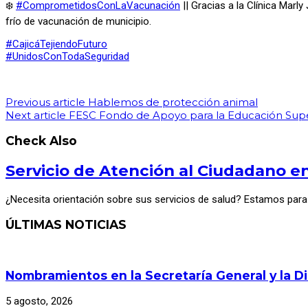
❄️
#
ComprometidosConLaVacunación
|| Gracias a la Clínica Marly
frío de vacunación de municipio.
#
CajicáTejiendoFuturo
#
UnidosConTodaSeguridad
Previous article
Hablemos de protección animal
Next article
FESC Fondo de Apoyo para la Educación Super
Check Also
Servicio de Atención al Ciudadano e
¿Necesita orientación sobre sus servicios de salud? Estamos para
ÚLTIMAS NOTICIAS
Nombramientos en la Secretaría General y la D
5 agosto, 2026