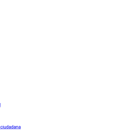
l
n ciudadana