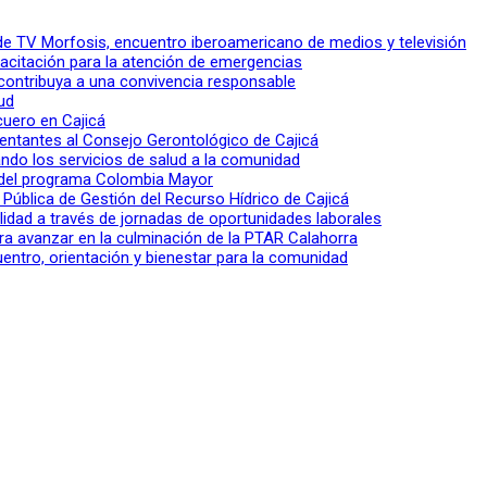
l de TV Morfosis, encuentro iberoamericano de medios y televisión
apacitación para la atención de emergencias
 contribuya a una convivencia responsable
ud
 cuero en Cajicá
entantes al Consejo Gerontológico de Cajicá
ndo los servicios de salud a la comunidad
lo del programa Colombia Mayor
a Pública de Gestión del Recurso Hídrico de Cajicá
ilidad a través de jornadas de oportunidades laborales
ra avanzar en la culminación de la PTAR Calahorra
entro, orientación y bienestar para la comunidad