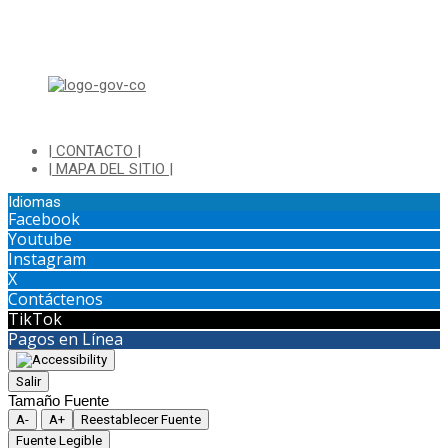
Lunes a Jueves de 8:00 am a 12:00 pm y de 2:00 pm a 4:00 pm.
Dirección: Transversal 5 a N° 3 - 140 sur Parque Luis Carlos Galan
(Bohio)
| CONTACTO |
| MAPA DEL SITIO |
Idiomas
Facebook
Youtube
Instagram
X
Contáctenos
TikTok
Pagos en Línea
Salir
Tamaño Fuente
A-
A+
Reestablecer Fuente
Fuente Legible