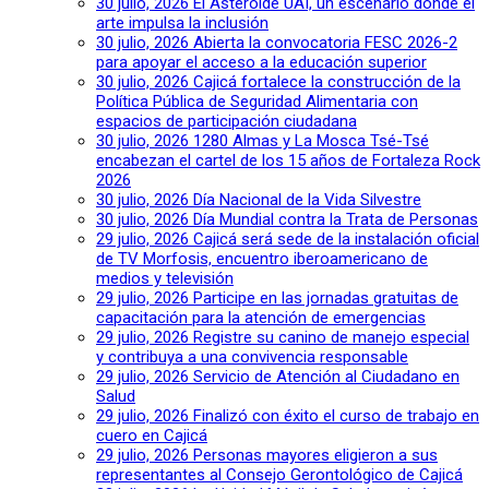
30 julio, 2026
El Asteroide UAI, un escenario donde el
arte impulsa la inclusión
30 julio, 2026
Abierta la convocatoria FESC 2026-2
para apoyar el acceso a la educación superior
30 julio, 2026
Cajicá fortalece la construcción de la
Política Pública de Seguridad Alimentaria con
espacios de participación ciudadana
30 julio, 2026
1280 Almas y La Mosca Tsé-Tsé
encabezan el cartel de los 15 años de Fortaleza Rock
2026
30 julio, 2026
Día Nacional de la Vida Silvestre
30 julio, 2026
Día Mundial contra la Trata de Personas
29 julio, 2026
Cajicá será sede de la instalación oficial
de TV Morfosis, encuentro iberoamericano de
medios y televisión
29 julio, 2026
Participe en las jornadas gratuitas de
capacitación para la atención de emergencias
29 julio, 2026
Registre su canino de manejo especial
y contribuya a una convivencia responsable
29 julio, 2026
Servicio de Atención al Ciudadano en
Salud
29 julio, 2026
Finalizó con éxito el curso de trabajo en
cuero en Cajicá
29 julio, 2026
Personas mayores eligieron a sus
representantes al Consejo Gerontológico de Cajicá