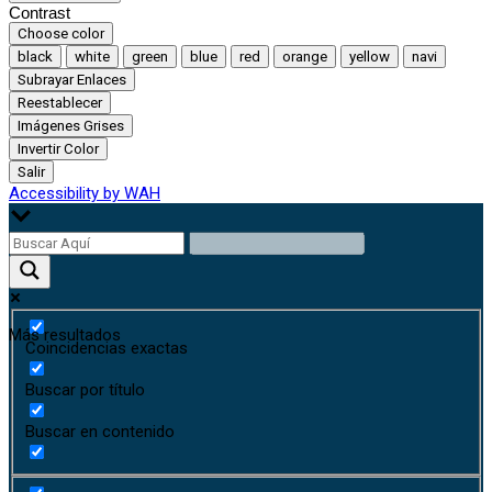
Contrast
Choose color
black
white
green
blue
red
orange
yellow
navi
Subrayar Enlaces
Reestablecer
Imágenes Grises
Invertir Color
Salir
Accessibility by WAH
Más resultados
Coincidencias exactas
Buscar por título
Buscar en contenido