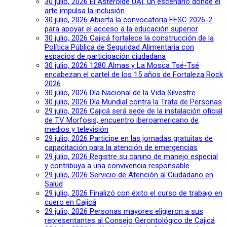
30 julio, 2026
El Asteroide UAI, un escenario donde el
arte impulsa la inclusión
30 julio, 2026
Abierta la convocatoria FESC 2026-2
para apoyar el acceso a la educación superior
30 julio, 2026
Cajicá fortalece la construcción de la
Política Pública de Seguridad Alimentaria con
espacios de participación ciudadana
30 julio, 2026
1280 Almas y La Mosca Tsé-Tsé
encabezan el cartel de los 15 años de Fortaleza Rock
2026
30 julio, 2026
Día Nacional de la Vida Silvestre
30 julio, 2026
Día Mundial contra la Trata de Personas
29 julio, 2026
Cajicá será sede de la instalación oficial
de TV Morfosis, encuentro iberoamericano de
medios y televisión
29 julio, 2026
Participe en las jornadas gratuitas de
capacitación para la atención de emergencias
29 julio, 2026
Registre su canino de manejo especial
y contribuya a una convivencia responsable
29 julio, 2026
Servicio de Atención al Ciudadano en
Salud
29 julio, 2026
Finalizó con éxito el curso de trabajo en
cuero en Cajicá
29 julio, 2026
Personas mayores eligieron a sus
representantes al Consejo Gerontológico de Cajicá