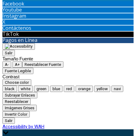
Facebook
Youtube
Instagram
X
Contáctenos
TikTok
Pagos en Línea
Salir
Tamaño Fuente
A-
A+
Reestablecer Fuente
Fuente Legible
Contrast
Choose color
black
white
green
blue
red
orange
yellow
navi
Subrayar Enlaces
Reestablecer
Imágenes Grises
Invertir Color
Salir
Accessibility by WAH