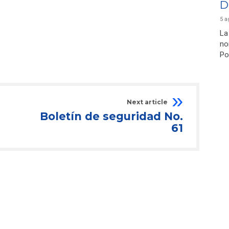
D
5 a
La
no
Po
Next article
Boletín de seguridad No.
61