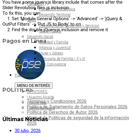
You have some jquery.js library include that comes after the
Planeación
Slider Revolution files js inclusion.
Planeación Estratégica
To fix this, you can:
Desarrollo Territorial
1. Set 'Module General Options' -> 'Advanced' -> 'jQuery &
Salud
OutPut Filters' -> 'Put JS to Body' to on
Aseguramiento, Desarrollo y Servicios
2. Find the double jQuery.js inclusion and remove it
Salud Pública
Desarrollo Social
Pagos en Línea
Equidad y Familia
Infancia y Juventud
Mujer y Género
Comisaría de Familia I, ll y III
Seguridad y Convivencia
TIC y CTeI
Publicaciones
MENU
DE INTERÉS
POLÍTICAS
DE INTERÉS:
| Nuestro Alcalde
Términos y Condiciones 2026
| Cajicá Ideal
Política de Tratamiento de Datos Personales 2026
| Centro de Relevo
Política de Derechos de Autor 2026
Manual de Políticas de seguridad de la información
Últimas Noticias
2026
30 julio, 2026