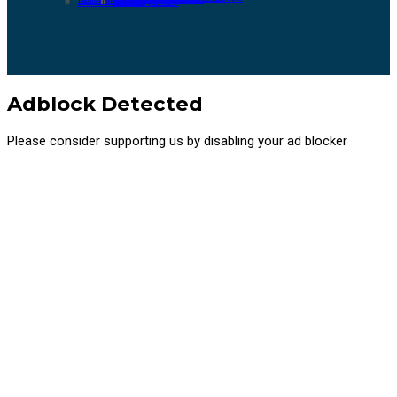
Normatividad
Normograma
Rendición de Cuentas
Adblock Detected
Please consider supporting us by disabling your ad blocker