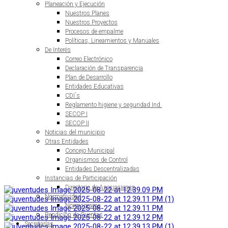
Planeación y Ejecución
Nuestros Planes
Nuestros Proyectos
Procesos de empalme
Políticas, Lineamientos y Manuales
De Interés
Correo Electrónico
Declaración de Transparencia
Plan de Desarrollo
Entidades Educativas
CDI ́s
Reglamento higiene y seguridad Ind.
SECOP I
SECOP II
Noticias del municipio
Otras Entidades
Concejo Municipal
Organismos de Control
Entidades Descentralizadas
Instancias de Participación
Directorio de Asociaciones
Normatividad
Normograma
Rendición de Cuentas
Secretarías