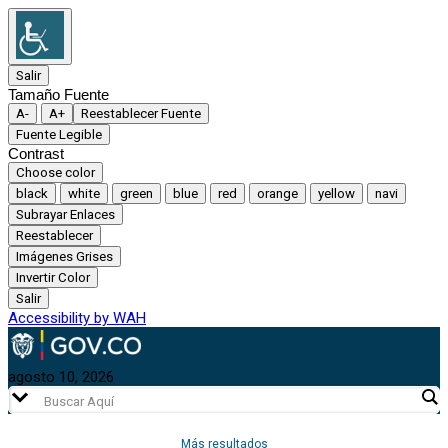
Salir
Tamaño Fuente
A-
A+
Reestablecer Fuente
Fuente Legible
Contrast
Choose color
black
white
green
blue
red
orange
yellow
navi
Subrayar Enlaces
Reestablecer
Imágenes Grises
Invertir Color
Salir
Accessibility by WAH
agosto 10, 2026
Más resultados