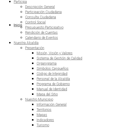
Participa
Descripción General
Participación Ciudadana
Consulta Ciudadana
Control Social
Inicio
Presupuesto Participativo
Rendición de Cuentas
Calendario de Eventos
Nuestra Alcaldía
Presentación
Misión, Visión y Valores
Sistema de Gestión de Calidad
Organigrama
Símbolos Cajiqueños
Código de Integridad
Personal de la Alcaldía
Programa de Gobierno
Manual de Identidad
Mapa del Sitio
Nuestro Municipio
Información General
Territorios
Mapas
Indicadores
Turismo