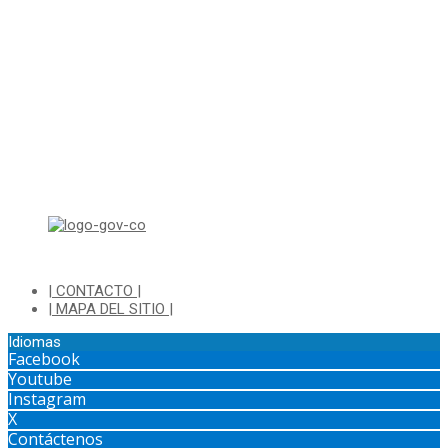
Horario de Atención:
Lunes a Jueves de 8:00 a.m a 1:00 p.m - 2:00 p.m a 5:30 p.m
Viernes de 8:00 a.m a 1:00 p.m - 2:00 p.m a 4:30 p.m
Horario de Atención Ventanilla Hacienda:
Lunes a Viernes de 8:00 a.m a 4:00 p.m - Jornada Continua
Horario de Atención Sisbén:
Lunes a Jueves de 8:00 am a 12:00 pm y de 2:00 pm a 4:00 pm.
Dirección: Transversal 5 a N° 3 - 140 sur Parque Luis Carlos Galan
(Bohio)
| CONTACTO |
| MAPA DEL SITIO |
Idiomas
Facebook
Youtube
Instagram
X
Contáctenos