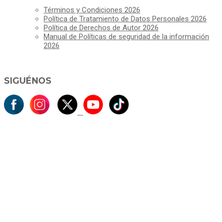
Términos y Condiciones 2026
Política de Tratamiento de Datos Personales 2026
Política de Derechos de Autor 2026
Manual de Políticas de seguridad de la información
2026
SIGUÉNOS
ALCALDÍA MUNICIPAL DE CAJICÁ
Derechos Reservados ©Alcaldía de Cajicá- Política de Privacidad
Dirección Sede Principal: Calle 2 # 4-07
Línea Gratuita PBX 8837077 - Movil PQRs +57 3152378409
Línea Anticorrupción PBX 8837077 ext 14001
Correo electrónico: ventanillapqrs-alcaldia@cajica.gov.co
Correo para Notificaciones Judiciales:
sjurnotificaciones@cajica.gov.co