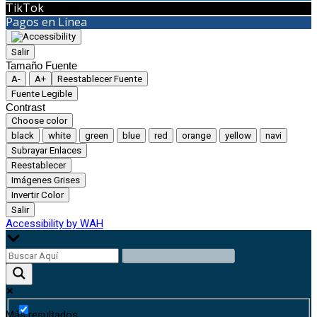
TikTok
Pagos en Línea
Salir
Tamaño Fuente
A-
A+
Reestablecer Fuente
Fuente Legible
Contrast
Choose color
black
white
green
blue
red
orange
yellow
navi
Subrayar Enlaces
Reestablecer
Imágenes Grises
Invertir Color
Salir
Accessibility by WAH
Más resultados