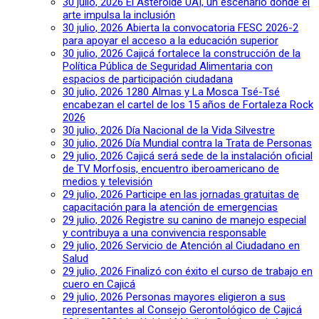
30 julio, 2026
El Asteroide UAI, un escenario donde el
arte impulsa la inclusión
30 julio, 2026
Abierta la convocatoria FESC 2026-2
para apoyar el acceso a la educación superior
30 julio, 2026
Cajicá fortalece la construcción de la
Política Pública de Seguridad Alimentaria con
espacios de participación ciudadana
30 julio, 2026
1280 Almas y La Mosca Tsé-Tsé
encabezan el cartel de los 15 años de Fortaleza Rock
2026
30 julio, 2026
Día Nacional de la Vida Silvestre
30 julio, 2026
Día Mundial contra la Trata de Personas
29 julio, 2026
Cajicá será sede de la instalación oficial
de TV Morfosis, encuentro iberoamericano de
medios y televisión
29 julio, 2026
Participe en las jornadas gratuitas de
capacitación para la atención de emergencias
29 julio, 2026
Registre su canino de manejo especial
y contribuya a una convivencia responsable
29 julio, 2026
Servicio de Atención al Ciudadano en
Salud
29 julio, 2026
Finalizó con éxito el curso de trabajo en
cuero en Cajicá
29 julio, 2026
Personas mayores eligieron a sus
representantes al Consejo Gerontológico de Cajicá