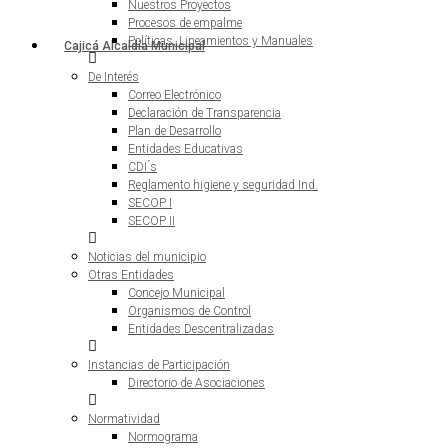
Nuestros Proyectos
Procesos de empalme
Políticas, Lineamientos y Manuales
De Interés
Correo Electrónico
Declaración de Transparencia
Plan de Desarrollo
Entidades Educativas
CDI ́s
Reglamento higiene y seguridad Ind.
SECOP I
SECOP II
Noticias del municipio
Otras Entidades
Concejo Municipal
Organismos de Control
Entidades Descentralizadas
Instancias de Participación
Directorio de Asociaciones
Normatividad
Normograma