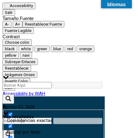
Idiomas
Salir
Tamaño Fuente
A-
A+
Reestablecer Fuente
Fuente Legible
Contrast
Choose color
black
white
green
blue
red
orange
yellow
navi
Subrayar Enlaces
Reestablecer
Imágenes Grises
Invertir Color
Salir
Accessibility by WAH
agosto 07, 2026
Más resultados
Coincidencias exactas
Buscar por título