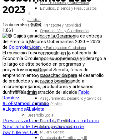
Construcciones y Supervisión
2023
Estudios, Diseños y Presupuestos
Jurídica
15 diciembre, 2023
Tránsito, Transporte y Movilidad
1.061
Seguridad Vial y Coordinación
Cajicá ganador en la Ceremonia de entrega
Tránsito y Transporte
del Premio a Mejores Gobernantes 2020 – 2023
de
Colombia Líder
.
Gobierno y Participación Ciudadana
El municipio fue reconocido en la categoría de
Gestión del Riesgo
Economía Circular por su experiencia y liderazgo a
Inspección de Policía I, II Y III
lo largo de este periodo en programas y
proyectos como Capital Semilla, ferias de
Planeación
emprendimiento y capacitación para el desarrollo
Planeación Estratégica
de productos y servicios beneficiando a
Desarrollo Territorial
microempresarios, productores y artesanos
Inicio
durante la administración del alcalde
Fabio
Salud
Ramírez
.
Aseguramiento, Desarrollo y Servicios
#LoEstamosLogrando
Salud Pública
#LlegamosALaMeta
Desarrollo Social
Previous article
Control territorial urbano
Equidad y Familia
Next article
Tercera promoción de
Infancia y Juventud
bachilleres UAI
Mujer y Género
Comisaría de Familia I, ll y III