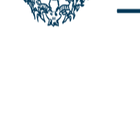
ALCALDÍA MUNICIPAL DE CAJICÁ
Derechos Reservados ©Alcaldía de Cajicá-
Política de Privacidad
Dirección Sede Principal: Calle 2 # 4-07
Línea Gratuita PBX 8837077 - Movil PQRs +57
3152378409
Línea Anticorrupción PBX 8837077 ext 14001
Correo electrónico: ventanillapqrs-
alcaldia@cajica.gov.co
Correo para Notificaciones Judiciales:
sjurnotificaciones@cajica.gov.co
Horario de Atención:
Lunes a Jueves de 8:00 a.m a 1:00 p.m - 2:00 p.m
a 5:30 p.m
Viernes de 8:00 a.m a 1:00 p.m - 2:00 p.m a 4:30
p.m
Horario de Atención Ventanilla Hacienda: