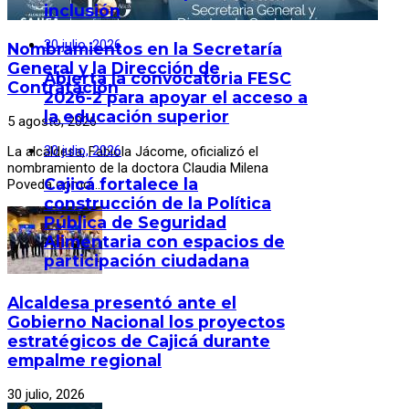
inclusión
30 julio, 2026
Nombramientos en la Secretaría
General y la Dirección de
Abierta la convocatoria FESC
Contratación
2026-2 para apoyar el acceso a
la educación superior
5 agosto, 2026
30 julio, 2026
La alcaldesa, Fabiola Jácome, oficializó el
nombramiento de la doctora Claudia Milena
Cajicá fortalece la
Poveda como …
construcción de la Política
Pública de Seguridad
Alimentaria con espacios de
participación ciudadana
Alcaldesa presentó ante el
Gobierno Nacional los proyectos
estratégicos de Cajicá durante
empalme regional
30 julio, 2026