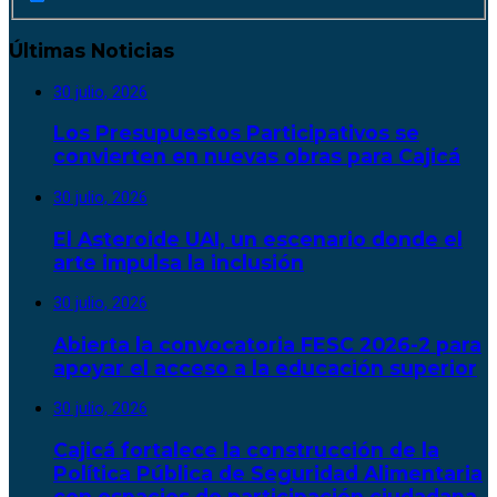
Últimas Noticias
30 julio, 2026
Los Presupuestos Participativos se
convierten en nuevas obras para Cajicá
30 julio, 2026
El Asteroide UAI, un escenario donde el
arte impulsa la inclusión
30 julio, 2026
Abierta la convocatoria FESC 2026-2 para
apoyar el acceso a la educación superior
30 julio, 2026
Cajicá fortalece la construcción de la
Política Pública de Seguridad Alimentaria
con espacios de participación ciudadana