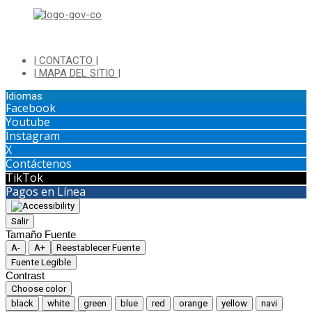
| CONTACTO |
| MAPA DEL SITIO |
Idiomas
Facebook
Youtube
Instagram
X
Contáctenos
TikTok
Pagos en Línea
Salir
Tamaño Fuente
A-
A+
Reestablecer Fuente
Fuente Legible
Contrast
Choose color
black
white
green
blue
red
orange
yellow
navi