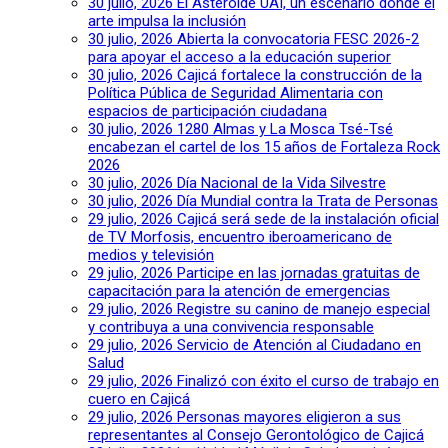
30 julio, 2026
El Asteroide UAI, un escenario donde el
arte impulsa la inclusión
30 julio, 2026
Abierta la convocatoria FESC 2026-2
para apoyar el acceso a la educación superior
30 julio, 2026
Cajicá fortalece la construcción de la
Política Pública de Seguridad Alimentaria con
espacios de participación ciudadana
30 julio, 2026
1280 Almas y La Mosca Tsé-Tsé
encabezan el cartel de los 15 años de Fortaleza Rock
2026
30 julio, 2026
Día Nacional de la Vida Silvestre
30 julio, 2026
Día Mundial contra la Trata de Personas
29 julio, 2026
Cajicá será sede de la instalación oficial
de TV Morfosis, encuentro iberoamericano de
medios y televisión
29 julio, 2026
Participe en las jornadas gratuitas de
capacitación para la atención de emergencias
29 julio, 2026
Registre su canino de manejo especial
y contribuya a una convivencia responsable
29 julio, 2026
Servicio de Atención al Ciudadano en
Salud
29 julio, 2026
Finalizó con éxito el curso de trabajo en
cuero en Cajicá
29 julio, 2026
Personas mayores eligieron a sus
representantes al Consejo Gerontológico de Cajicá