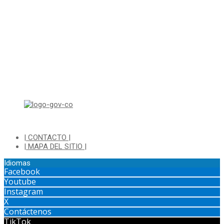
Horario de Atención:
Lunes a Jueves de 8:00 a.m a 1:00 p.m - 2:00 p.m a 5:30 p.m
Viernes de 8:00 a.m a 1:00 p.m - 2:00 p.m a 4:30 p.m
Horario de Atención Ventanilla Hacienda:
Lunes a Viernes de 8:00 a.m a 4:00 p.m - Jornada Continua
Horario de Atención Sisbén:
Lunes a Jueves de 8:00 am a 12:00 pm y de 2:00 pm a 4:00 pm.
Dirección: Transversal 5 a N° 3 - 140 sur Parque Luis Carlos Galan
(Bohio)
| CONTACTO |
| MAPA DEL SITIO |
Idiomas
Facebook
Youtube
Instagram
X
Contáctenos
TikTok