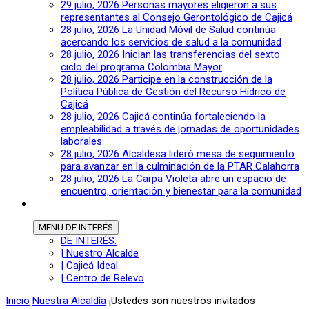
29 julio, 2026
Personas mayores eligieron a sus
representantes al Consejo Gerontológico de Cajicá
28 julio, 2026
La Unidad Móvil de Salud continúa
acercando los servicios de salud a la comunidad
28 julio, 2026
Inician las transferencias del sexto
ciclo del programa Colombia Mayor
28 julio, 2026
Participe en la construcción de la
Política Pública de Gestión del Recurso Hídrico de
Cajicá
28 julio, 2026
Cajicá continúa fortaleciendo la
empleabilidad a través de jornadas de oportunidades
laborales
28 julio, 2026
Alcaldesa lideró mesa de seguimiento
para avanzar en la culminación de la PTAR Calahorra
28 julio, 2026
La Carpa Violeta abre un espacio de
encuentro, orientación y bienestar para la comunidad
MENU
DE INTERÉS
DE INTERÉS:
| Nuestro Alcalde
| Cajicá Ideal
| Centro de Relevo
Inicio
Nuestra Alcaldía
¡Ustedes son nuestros invitados