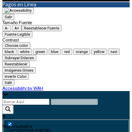
Pagos en Línea
Salir
Tamaño Fuente
A-
A+
Reestablecer Fuente
Fuente Legible
Contrast
Choose color
black
white
green
blue
red
orange
yellow
navi
Subrayar Enlaces
Reestablecer
Imágenes Grises
Invertir Color
Salir
Accessibility by WAH
Más resultados
Coincidencias exactas