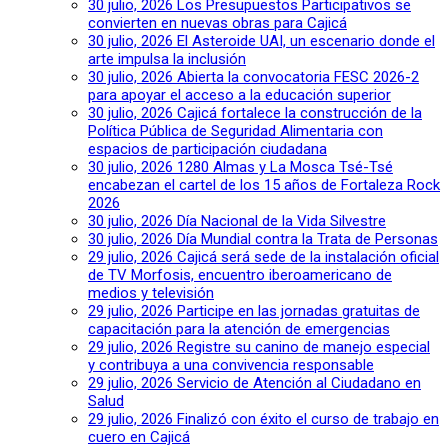
30 julio, 2026
Los Presupuestos Participativos se
convierten en nuevas obras para Cajicá
30 julio, 2026
El Asteroide UAI, un escenario donde el
arte impulsa la inclusión
30 julio, 2026
Abierta la convocatoria FESC 2026-2
para apoyar el acceso a la educación superior
30 julio, 2026
Cajicá fortalece la construcción de la
Política Pública de Seguridad Alimentaria con
espacios de participación ciudadana
30 julio, 2026
1280 Almas y La Mosca Tsé-Tsé
encabezan el cartel de los 15 años de Fortaleza Rock
2026
30 julio, 2026
Día Nacional de la Vida Silvestre
30 julio, 2026
Día Mundial contra la Trata de Personas
29 julio, 2026
Cajicá será sede de la instalación oficial
de TV Morfosis, encuentro iberoamericano de
medios y televisión
29 julio, 2026
Participe en las jornadas gratuitas de
capacitación para la atención de emergencias
29 julio, 2026
Registre su canino de manejo especial
y contribuya a una convivencia responsable
29 julio, 2026
Servicio de Atención al Ciudadano en
Salud
29 julio, 2026
Finalizó con éxito el curso de trabajo en
cuero en Cajicá