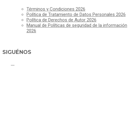
Términos y Condiciones 2026
Política de Tratamiento de Datos Personales 2026
Política de Derechos de Autor 2026
Manual de Políticas de seguridad de la información
2026
SIGUÉNOS
ALCALDÍA MUNICIPAL DE CAJICÁ
Derechos Reservados ©Alcaldía de Cajicá- Política de Privacidad
Dirección Sede Principal: Calle 2 # 4-07
Línea Gratuita PBX 8837077 - Movil PQRs +57 3152378409
Línea Anticorrupción PBX 8837077 ext 14001
Correo electrónico: ventanillapqrs-alcaldia@cajica.gov.co
Correo para Notificaciones Judiciales:
sjurnotificaciones@cajica.gov.co