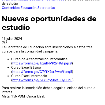
de estudio
Contenidos
Educación
Secretarías
Nuevas oportunidades de
estudio
16 julio, 2024
766
La Secretaría de Educación abre inscripciones a estos tres
cursos para la comunidad cajiqueña.
Curso de Alfabetización Informática
(
https://forms.gle/TpjufNVP2yHGFpgc8
)
Curso Excel Básico
(
https://forms.gle/G7YfX7sr2wnVfcnq5
)
Curso Excel Intermedio
(
https://forms.gle/5XY8qvSbof6CyUDd6
)
Para realizar la inscripción debes seguir el enlace del curso a
interés.
Meta: 156 PDM, Cajicá Ideal.