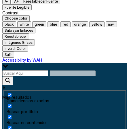
A-
A+
Reestablecer Fuente
Fuente Legible
Contrast
Choose color
black
white
green
blue
red
orange
yellow
navi
Subrayar Enlaces
Reestablecer
Imágenes Grises
Invertir Color
Salir
Accessibility by WAH
Más resultados
Coincidencias exactas
Buscar por título
Buscar en contenido