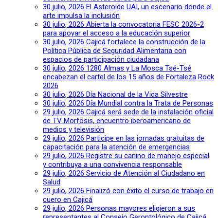
30 julio, 2026
El Asteroide UAI, un escenario donde el
arte impulsa la inclusión
30 julio, 2026
Abierta la convocatoria FESC 2026-2
para apoyar el acceso a la educación superior
30 julio, 2026
Cajicá fortalece la construcción de la
Política Pública de Seguridad Alimentaria con
espacios de participación ciudadana
30 julio, 2026
1280 Almas y La Mosca Tsé-Tsé
encabezan el cartel de los 15 años de Fortaleza Rock
2026
30 julio, 2026
Día Nacional de la Vida Silvestre
30 julio, 2026
Día Mundial contra la Trata de Personas
29 julio, 2026
Cajicá será sede de la instalación oficial
de TV Morfosis, encuentro iberoamericano de
medios y televisión
29 julio, 2026
Participe en las jornadas gratuitas de
capacitación para la atención de emergencias
29 julio, 2026
Registre su canino de manejo especial
y contribuya a una convivencia responsable
29 julio, 2026
Servicio de Atención al Ciudadano en
Salud
29 julio, 2026
Finalizó con éxito el curso de trabajo en
cuero en Cajicá
29 julio, 2026
Personas mayores eligieron a sus
representantes al Consejo Gerontológico de Cajicá