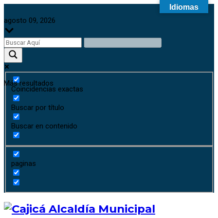
Idiomas
agosto 09, 2026
Más resultados
Coincidencias exactas
Buscar por título
Buscar en contenido
paginas