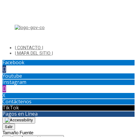
Lunes a Jueves de 8:00 am a 12:00 pm y de 2:00 pm a 4:00 pm.
Dirección: Transversal 5 a N° 3 - 140 sur Parque Luis Carlos Galan
(Bohio)
| CONTACTO |
| MAPA DEL SITIO |
Facebook
Youtube
Instagram
X
Contáctenos
TikTok
Pagos en Línea
Salir
Tamaño Fuente