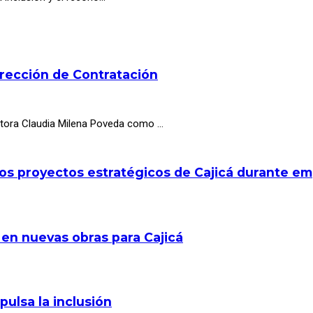
irección de Contratación
octora Claudia Milena Poveda como …
los proyectos estratégicos de Cajicá durante e
 en nuevas obras para Cajicá
pulsa la inclusión