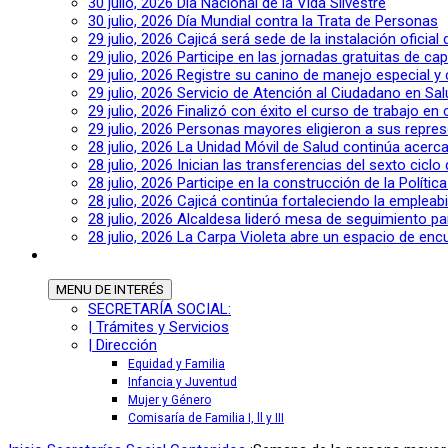
30 julio, 2026
Día Nacional de la Vida Silvestre
30 julio, 2026
Día Mundial contra la Trata de Personas
29 julio, 2026
Cajicá será sede de la instalación oficia
29 julio, 2026
Participe en las jornadas gratuitas de c
29 julio, 2026
Registre su canino de manejo especial y
29 julio, 2026
Servicio de Atención al Ciudadano en Sal
29 julio, 2026
Finalizó con éxito el curso de trabajo en
29 julio, 2026
Personas mayores eligieron a sus repres
28 julio, 2026
La Unidad Móvil de Salud continúa acerca
28 julio, 2026
Inician las transferencias del sexto cic
28 julio, 2026
Participe en la construcción de la Polític
28 julio, 2026
Cajicá continúa fortaleciendo la empleab
28 julio, 2026
Alcaldesa lideró mesa de seguimiento pa
28 julio, 2026
La Carpa Violeta abre un espacio de encu
MENU
DE INTERÉS
SECRETARÍA SOCIAL:
| Trámites y Servicios
| Dirección
Equidad y Familia
Infancia y Juventud
Mujer y Género
Comisaría de Familia I, ll y III