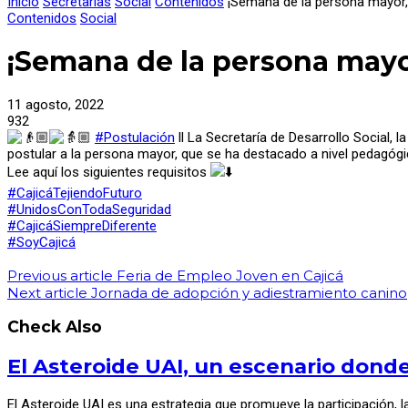
Inicio
Secretarías
Social
Contenidos
¡Semana de la persona mayor,
Contenidos
Social
¡Semana de la persona mayor
11 agosto, 2022
932
#Postulación
ll La Secretaría de Desarrollo Social, 
postular a la persona mayor, que se ha destacado a nivel pedagógico
Lee aquí los siguientes requisitos
#CajicáTejiendoFuturo
#UnidosConTodaSeguridad
#CajicáSiempreDiferente
#SoyCajicá
Previous article
Feria de Empleo Joven en Cajicá
Next article
Jornada de adopción y adiestramiento canino
Check Also
El Asteroide UAI, un escenario donde 
El Asteroide UAI es una estrategia que promueve la participación, l