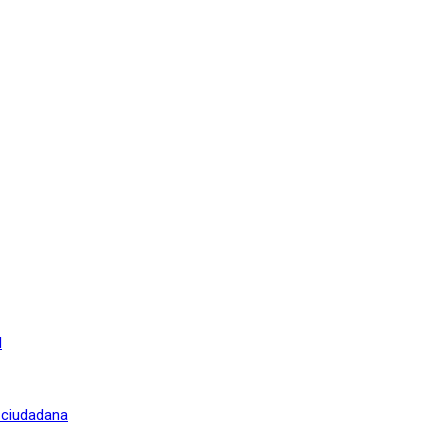
l
n ciudadana