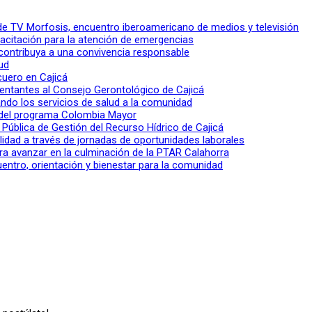
l de TV Morfosis, encuentro iberoamericano de medios y televisión
apacitación para la atención de emergencias
 contribuya a una convivencia responsable
ud
 cuero en Cajicá
entantes al Consejo Gerontológico de Cajicá
ndo los servicios de salud a la comunidad
lo del programa Colombia Mayor
a Pública de Gestión del Recurso Hídrico de Cajicá
ilidad a través de jornadas de oportunidades laborales
ra avanzar en la culminación de la PTAR Calahorra
entro, orientación y bienestar para la comunidad