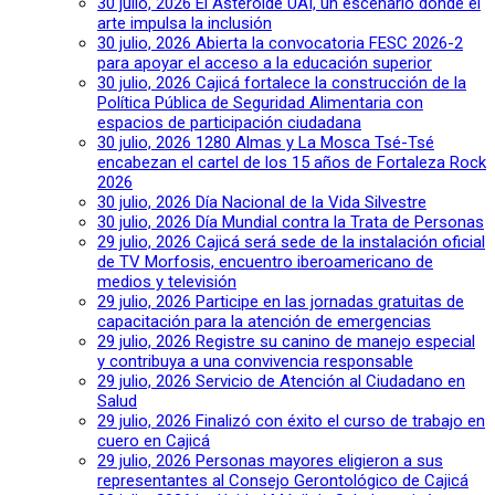
30 julio, 2026
El Asteroide UAI, un escenario donde el
arte impulsa la inclusión
30 julio, 2026
Abierta la convocatoria FESC 2026-2
para apoyar el acceso a la educación superior
30 julio, 2026
Cajicá fortalece la construcción de la
Política Pública de Seguridad Alimentaria con
espacios de participación ciudadana
30 julio, 2026
1280 Almas y La Mosca Tsé-Tsé
encabezan el cartel de los 15 años de Fortaleza Rock
2026
30 julio, 2026
Día Nacional de la Vida Silvestre
30 julio, 2026
Día Mundial contra la Trata de Personas
29 julio, 2026
Cajicá será sede de la instalación oficial
de TV Morfosis, encuentro iberoamericano de
medios y televisión
29 julio, 2026
Participe en las jornadas gratuitas de
capacitación para la atención de emergencias
29 julio, 2026
Registre su canino de manejo especial
y contribuya a una convivencia responsable
29 julio, 2026
Servicio de Atención al Ciudadano en
Salud
29 julio, 2026
Finalizó con éxito el curso de trabajo en
cuero en Cajicá
29 julio, 2026
Personas mayores eligieron a sus
representantes al Consejo Gerontológico de Cajicá