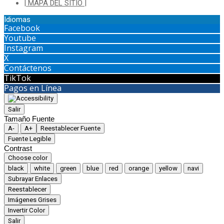
| MAPA DEL SITIO |
Idiomas
Facebook
Youtube
Instagram
X
Contáctenos
TikTok
Pagos en Línea
Salir
Tamaño Fuente
A-
A+
Reestablecer Fuente
Fuente Legible
Contrast
Choose color
black
white
green
blue
red
orange
yellow
navi
Subrayar Enlaces
Reestablecer
Imágenes Grises
Invertir Color
Salir