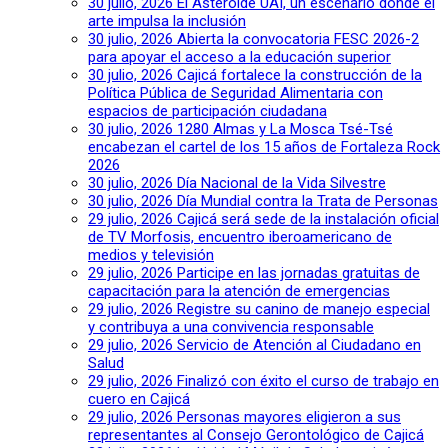
30 julio, 2026
El Asteroide UAI, un escenario donde el
arte impulsa la inclusión
30 julio, 2026
Abierta la convocatoria FESC 2026-2
para apoyar el acceso a la educación superior
30 julio, 2026
Cajicá fortalece la construcción de la
Política Pública de Seguridad Alimentaria con
espacios de participación ciudadana
30 julio, 2026
1280 Almas y La Mosca Tsé-Tsé
encabezan el cartel de los 15 años de Fortaleza Rock
2026
30 julio, 2026
Día Nacional de la Vida Silvestre
30 julio, 2026
Día Mundial contra la Trata de Personas
29 julio, 2026
Cajicá será sede de la instalación oficial
de TV Morfosis, encuentro iberoamericano de
medios y televisión
29 julio, 2026
Participe en las jornadas gratuitas de
capacitación para la atención de emergencias
29 julio, 2026
Registre su canino de manejo especial
y contribuya a una convivencia responsable
29 julio, 2026
Servicio de Atención al Ciudadano en
Salud
29 julio, 2026
Finalizó con éxito el curso de trabajo en
cuero en Cajicá
29 julio, 2026
Personas mayores eligieron a sus
representantes al Consejo Gerontológico de Cajicá