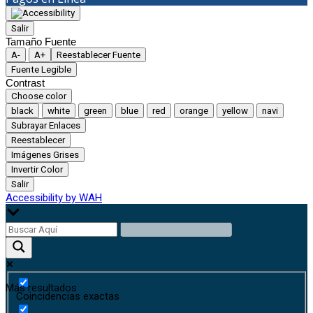
Salir
Tamaño Fuente
A-
A+
Reestablecer Fuente
Fuente Legible
Contrast
Choose color
black
white
green
blue
red
orange
yellow
navi
Subrayar Enlaces
Reestablecer
Imágenes Grises
Invertir Color
Salir
Accessibility by WAH
Más resultados
Coincidencias exactas