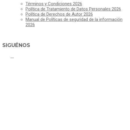
Términos y Condiciones 2026
Política de Tratamiento de Datos Personales 2026
Política de Derechos de Autor 2026
Manual de Políticas de seguridad de la información
2026
SIGUÉNOS
ALCALDÍA MUNICIPAL DE CAJICÁ
Derechos Reservados ©Alcaldía de Cajicá- Política de Privacidad
Dirección Sede Principal: Calle 2 # 4-07
Línea Gratuita PBX 8837077 - Movil PQRs +57 3152378409
Línea Anticorrupción PBX 8837077 ext 14001
Correo electrónico: ventanillapqrs-alcaldia@cajica.gov.co
Correo para Notificaciones Judiciales:
sjurnotificaciones@cajica.gov.co
Horario de Atención: