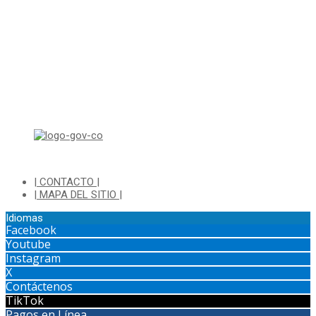
Lunes a Jueves de 8:00 a.m a 1:00 p.m - 2:00 p.m a 5:30 p.m
Viernes de 8:00 a.m a 1:00 p.m - 2:00 p.m a 4:30 p.m
Horario de Atención Ventanilla Hacienda:
Lunes a Viernes de 8:00 a.m a 4:00 p.m - Jornada Continua
Horario de Atención Sisbén:
Lunes a Jueves de 8:00 am a 12:00 pm y de 2:00 pm a 4:00 pm.
Dirección: Transversal 5 a N° 3 - 140 sur Parque Luis Carlos Galan
(Bohio)
| CONTACTO |
| MAPA DEL SITIO |
Idiomas
Facebook
Youtube
Instagram
X
Contáctenos
TikTok
Pagos en Línea