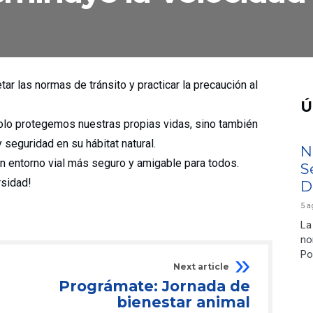
r las normas de tránsito y practicar la precaución al
Ú
 solo protegemos nuestras propias vidas, sino también
seguridad en su hábitat natural.
N
 entorno vial más seguro y amigable para todos.
S
rsidad!
D
5 a
La
no
Po
Next article
Prográmate: Jornada de
bienestar animal