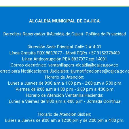
ALCALDÍA MUNICIPAL DE CAJICÁ
Derechos Reservados ©Alcaldía de Cajicá- Política de Privacidad
Dirección Sede Principal: Calle 2 # 4-07
Línea Gratuita PBX 8837077 - Movil PQRs +57 3152378409
Línea Anticorrupción PBX 8837077 ext 14001
Correo electrónico: ventanillapqrs-alcaldia@cajica.gov.co
orreo para Notificaciones Judiciales: sjurnotificaciones@cajica.gov.
Horario de Atención:
Lunes a Jueves de 8:00 a.m a 1:00 p.m - 2:00 p.m a 5:30 p.m
Viernes de 8:00 a.m a 1:00 p.m - 2:00 p.m a 4:30 p.m
Horario de Atención Ventanilla Hacienda:
Lunes a Viernes de 8:00 a.m a 4:00 p.m - Jornada Continua
Horario de Atención Sisbén:
Lunes a Jueves de 8:00 am a 12:00 pm y de 2:00 pm a 4:00 pm.