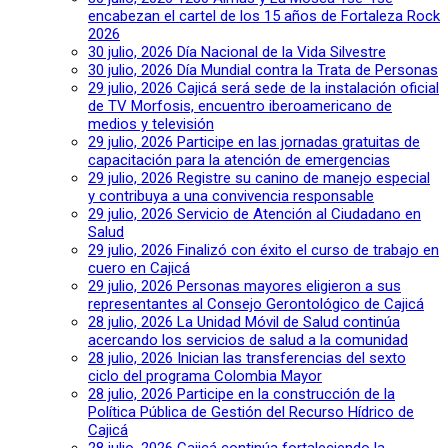
encabezan el cartel de los 15 años de Fortaleza Rock
2026
30 julio, 2026
Día Nacional de la Vida Silvestre
30 julio, 2026
Día Mundial contra la Trata de Personas
29 julio, 2026
Cajicá será sede de la instalación oficial
de TV Morfosis, encuentro iberoamericano de
medios y televisión
29 julio, 2026
Participe en las jornadas gratuitas de
capacitación para la atención de emergencias
29 julio, 2026
Registre su canino de manejo especial
y contribuya a una convivencia responsable
29 julio, 2026
Servicio de Atención al Ciudadano en
Salud
29 julio, 2026
Finalizó con éxito el curso de trabajo en
cuero en Cajicá
29 julio, 2026
Personas mayores eligieron a sus
representantes al Consejo Gerontológico de Cajicá
28 julio, 2026
La Unidad Móvil de Salud continúa
acercando los servicios de salud a la comunidad
28 julio, 2026
Inician las transferencias del sexto
ciclo del programa Colombia Mayor
28 julio, 2026
Participe en la construcción de la
Política Pública de Gestión del Recurso Hídrico de
Cajicá