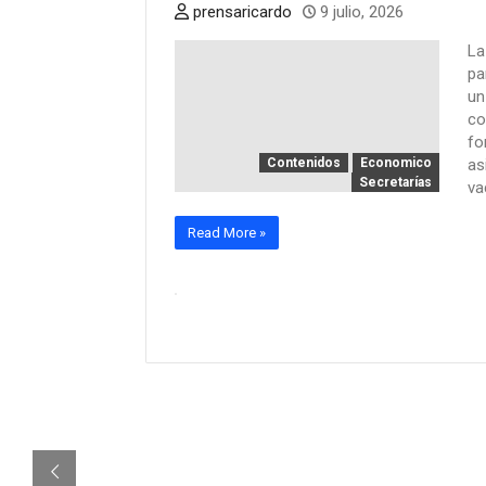
prensaricardo
9 julio, 2026
La
pa
un
co
fo
Contenidos
Economico
as
Secretarías
va
Read More »