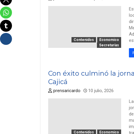
Es
lo
di
Me
Ad
Contenidos
Economico
es
Secretarías
Con éxito culminó la jor
Cajicá
prensaricardo
10 julio, 2026
La
jo
de
ma
im
Contenidos
Economico
tr