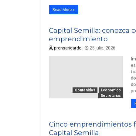
Read More »
Capital Semilla: conozca 
emprendimiento
prensaricardo
25 julio, 2026
Im
es
fo
do
do
Contenidos
Economico
po
Secretarías
Cinco emprendimientos f
Capital Semilla