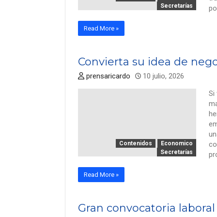
Secretarías
po
Read More »
Convierta su idea de nego
prensaricardo
10 julio, 2026
Si
ma
he
em
un
Contenidos
Economico
co
Secretarías
pr
Read More »
Gran convocatoria laboral