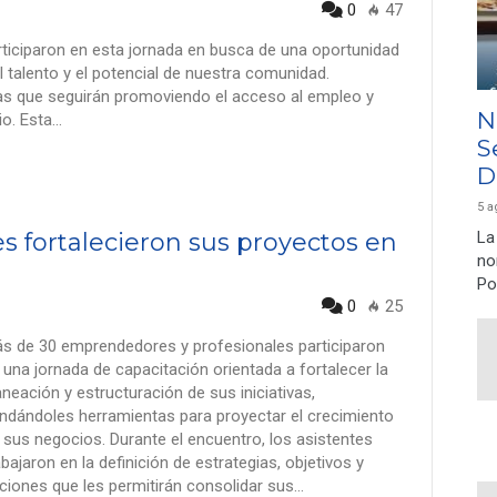
0
47
iciparon en esta jornada en busca de una oportunidad
l talento y el potencial de nuestra comunidad.
s que seguirán promoviendo el acceso al empleo y
N
io. Esta…
S
D
5 a
La
fortalecieron sus proyectos en
no
Po
0
25
s de 30 emprendedores y profesionales participaron
 una jornada de capacitación orientada a fortalecer la
aneación y estructuración de sus iniciativas,
indándoles herramientas para proyectar el crecimiento
 sus negocios. Durante el encuentro, los asistentes
abajaron en la definición de estrategias, objetivos y
ciones que les permitirán consolidar sus…