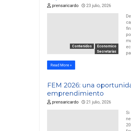
prensaricardo
23 julio, 2026
De
ca
fi
po
mu
Contenidos
Economico
ec
Secretarías
pa
Read More »
FEM 2026: una oportunida
emprendimiento
prensaricardo
21 julio, 2026
Si
ne
20