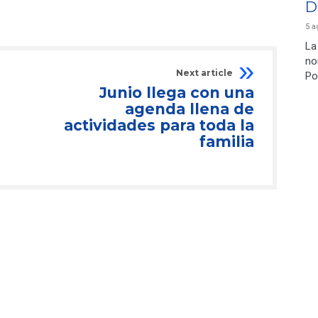
D
5 a
La
no
Next article
Po
Junio llega con una
agenda llena de
actividades para toda la
familia