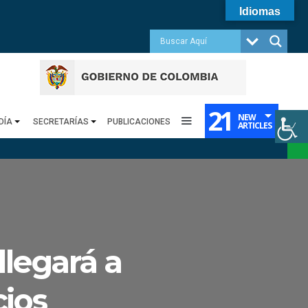
Idiomas
21
NEW
DÍA
SECRETARÍAS
PUBLICACIONES
ARTICLES
legará a
cios