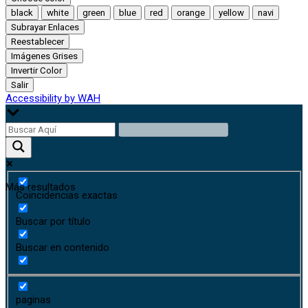
black
white
green
blue
red
orange
yellow
navi
Subrayar Enlaces
Reestablecer
Imágenes Grises
Invertir Color
Salir
Accessibility by WAH
Más resultados
Coincidencias exactas
Buscar por título
Buscar en contenido
paginas