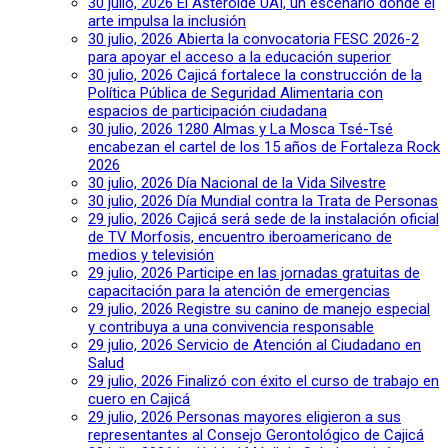
30 julio, 2026
El Asteroide UAI, un escenario donde el
arte impulsa la inclusión
30 julio, 2026
Abierta la convocatoria FESC 2026-2
para apoyar el acceso a la educación superior
30 julio, 2026
Cajicá fortalece la construcción de la
Política Pública de Seguridad Alimentaria con
espacios de participación ciudadana
30 julio, 2026
1280 Almas y La Mosca Tsé-Tsé
encabezan el cartel de los 15 años de Fortaleza Rock
2026
30 julio, 2026
Día Nacional de la Vida Silvestre
30 julio, 2026
Día Mundial contra la Trata de Personas
29 julio, 2026
Cajicá será sede de la instalación oficial
de TV Morfosis, encuentro iberoamericano de
medios y televisión
29 julio, 2026
Participe en las jornadas gratuitas de
capacitación para la atención de emergencias
29 julio, 2026
Registre su canino de manejo especial
y contribuya a una convivencia responsable
29 julio, 2026
Servicio de Atención al Ciudadano en
Salud
29 julio, 2026
Finalizó con éxito el curso de trabajo en
cuero en Cajicá
29 julio, 2026
Personas mayores eligieron a sus
representantes al Consejo Gerontológico de Cajicá