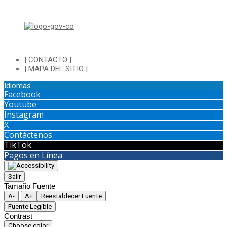
Dirección: Transversal 5 a N° 3 - 140 sur Parque Luis Carlos Galan
(Bohio)
| CONTACTO |
| MAPA DEL SITIO |
Idiomas
Facebook
Youtube
Instagram
X
Contáctenos
TikTok
Pagos en Línea
Salir
Tamaño Fuente
A-
A+
Reestablecer Fuente
Fuente Legible
Contrast
Choose color