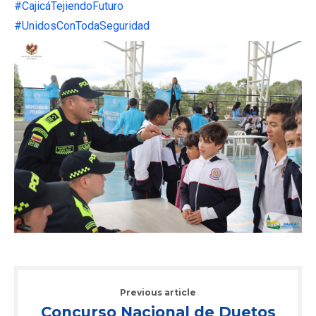
#CajicáTejiendoFuturo
#UnidosConTodaSeguridad
Previous article
Concurso Nacional de Duetos