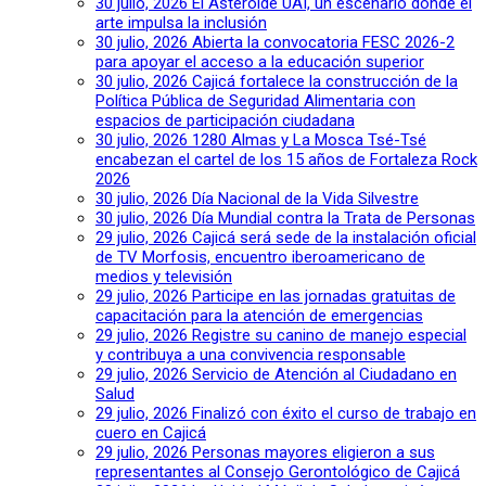
30 julio, 2026
El Asteroide UAI, un escenario donde el
arte impulsa la inclusión
30 julio, 2026
Abierta la convocatoria FESC 2026-2
para apoyar el acceso a la educación superior
30 julio, 2026
Cajicá fortalece la construcción de la
Política Pública de Seguridad Alimentaria con
espacios de participación ciudadana
30 julio, 2026
1280 Almas y La Mosca Tsé-Tsé
encabezan el cartel de los 15 años de Fortaleza Rock
2026
30 julio, 2026
Día Nacional de la Vida Silvestre
30 julio, 2026
Día Mundial contra la Trata de Personas
29 julio, 2026
Cajicá será sede de la instalación oficial
de TV Morfosis, encuentro iberoamericano de
medios y televisión
29 julio, 2026
Participe en las jornadas gratuitas de
capacitación para la atención de emergencias
29 julio, 2026
Registre su canino de manejo especial
y contribuya a una convivencia responsable
29 julio, 2026
Servicio de Atención al Ciudadano en
Salud
29 julio, 2026
Finalizó con éxito el curso de trabajo en
cuero en Cajicá
29 julio, 2026
Personas mayores eligieron a sus
representantes al Consejo Gerontológico de Cajicá