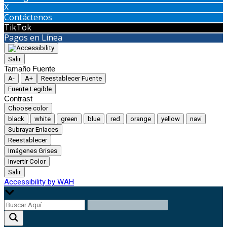
X
Contáctenos
TikTok
Pagos en Línea
Salir
Tamaño Fuente
A-
A+
Reestablecer Fuente
Fuente Legible
Contrast
Choose color
black
white
green
blue
red
orange
yellow
navi
Subrayar Enlaces
Reestablecer
Imágenes Grises
Invertir Color
Salir
Accessibility by WAH