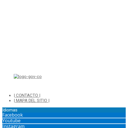
Correo electrónico: ventanillapqrs-alcaldia@cajica.gov.co
Correo para Notificaciones Judiciales:
sjurnotificaciones@cajica.gov.co
Horario de Atención:
Lunes a Jueves de 8:00 a.m a 1:00 p.m - 2:00 p.m a 5:30 p.m
Viernes de 8:00 a.m a 1:00 p.m - 2:00 p.m a 4:30 p.m
Horario de Atención Ventanilla Hacienda:
Lunes a Viernes de 8:00 a.m a 4:00 p.m - Jornada Continua
Horario de Atención Sisbén:
Lunes a Jueves de 8:00 am a 12:00 pm y de 2:00 pm a 4:00 pm.
Dirección: Transversal 5 a N° 3 - 140 sur Parque Luis Carlos Galan
(Bohio)
| CONTACTO |
| MAPA DEL SITIO |
Idiomas
Facebook
Youtube
Instagram