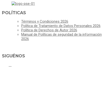
POLÍTICAS
Términos y Condiciones 2026
Política de Tratamiento de Datos Personales 2026
Política de Derechos de Autor 2026
Manual de Políticas de seguridad de la información
2026
SIGUÉNOS
ALCALDÍA MUNICIPAL DE CAJICÁ
Derechos Reservados ©Alcaldía de Cajicá- Política de Privacidad
Dirección Sede Principal: Calle 2 # 4-07
Línea Gratuita PBX 8837077 - Movil PQRs +57 3152378409
Línea Anticorrupción PBX 8837077 ext 14001