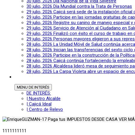
30 julio, 2026
Día Nacional de la Vida Silvestre
30 julio, 2026
Día Mundial contra la Trata de Personas
29 julio, 2026
Cajicá será sede de la instalación oficia
29 julio, 2026
Participe en las jornadas gratuitas de c
29 julio, 2026
Registre su canino de manejo especial y
29 julio, 2026
Servicio de Atención al Ciudadano en Sal
29 julio, 2026
Finalizó con éxito el curso de trabajo en
29 julio, 2026
Personas mayores eligieron a sus repres
28 julio, 2026
La Unidad Móvil de Salud continúa acerca
28 julio, 2026
Inician las transferencias del sexto cic
28 julio, 2026
Participe en la construcción de la Polític
28 julio, 2026
Cajicá continúa fortaleciendo la empleab
28 julio, 2026
Alcaldesa lideró mesa de seguimiento pa
28 julio, 2026
La Carpa Violeta abre un espacio de encu
MENU
DE INTERÉS
DE INTERÉS:
| Nuestro Alcalde
| Cajicá Ideal
| Centro de Relevo
Paga tus
IMPUESTOS DESDE CASA
VER M
1111111111