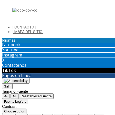
Di
| CONTACTO |
| MAPA DEL SITIO |
Idiomas
Facebook
Youtube
Instagram
X
Contáctenos
TikTok
Pagos en Línea
Salir
Tamaño Fuente
A-
A+
Reestablecer Fuente
Fuente Legible
Contrast
Choose color