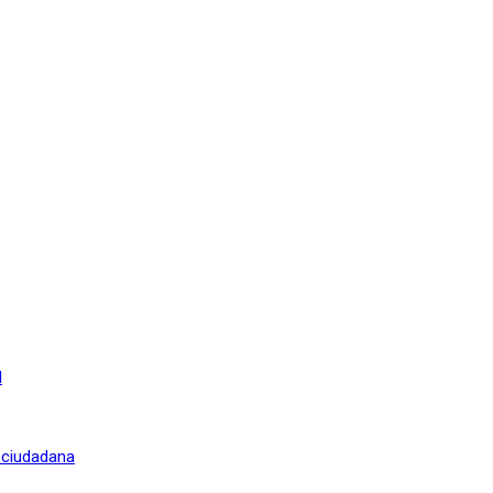
l
n ciudadana