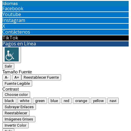
Idiomas
Facebook
Youtube
Instagram
X
Contáctenos
TikTok
Pagos en Línea
Salir
Tamaño Fuente
A-
A+
Reestablecer Fuente
Fuente Legible
Contrast
Choose color
black
white
green
blue
red
orange
yellow
navi
Subrayar Enlaces
Reestablecer
Imágenes Grises
Invertir Color