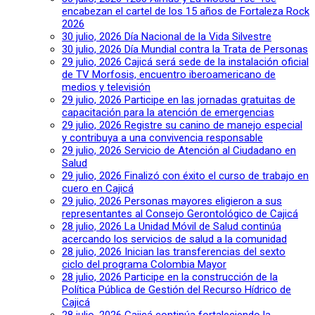
encabezan el cartel de los 15 años de Fortaleza Rock
2026
30 julio, 2026
Día Nacional de la Vida Silvestre
30 julio, 2026
Día Mundial contra la Trata de Personas
29 julio, 2026
Cajicá será sede de la instalación oficial
de TV Morfosis, encuentro iberoamericano de
medios y televisión
29 julio, 2026
Participe en las jornadas gratuitas de
capacitación para la atención de emergencias
29 julio, 2026
Registre su canino de manejo especial
y contribuya a una convivencia responsable
29 julio, 2026
Servicio de Atención al Ciudadano en
Salud
29 julio, 2026
Finalizó con éxito el curso de trabajo en
cuero en Cajicá
29 julio, 2026
Personas mayores eligieron a sus
representantes al Consejo Gerontológico de Cajicá
28 julio, 2026
La Unidad Móvil de Salud continúa
acercando los servicios de salud a la comunidad
28 julio, 2026
Inician las transferencias del sexto
ciclo del programa Colombia Mayor
28 julio, 2026
Participe en la construcción de la
Política Pública de Gestión del Recurso Hídrico de
Cajicá