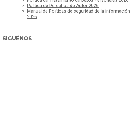
Política de Tratamiento de Datos Personales 2026
Política de Derechos de Autor 2026
Manual de Políticas de seguridad de la información
2026
SIGUÉNOS
ALCALDÍA MUNICIPAL DE CAJICÁ
Derechos Reservados ©Alcaldía de Cajicá- Política de Privacidad
Dirección Sede Principal: Calle 2 # 4-07
Línea Gratuita PBX 8837077 - Movil PQRs +57 3152378409
Línea Anticorrupción PBX 8837077 ext 14001
Correo electrónico: ventanillapqrs-alcaldia@cajica.gov.co
Correo para Notificaciones Judiciales:
sjurnotificaciones@cajica.gov.co
Horario de Atención:
Lunes a Jueves de 8:00 a.m a 1:00 p.m - 2:00 p.m a 5:30 p.m
Viernes de 8:00 a.m a 1:00 p.m - 2:00 p.m a 4:30 p.m