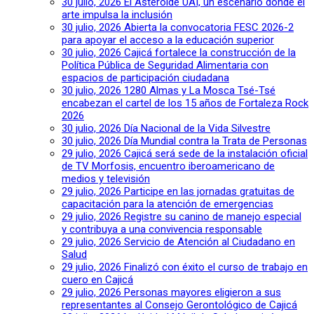
30 julio, 2026
El Asteroide UAI, un escenario donde el
arte impulsa la inclusión
30 julio, 2026
Abierta la convocatoria FESC 2026-2
para apoyar el acceso a la educación superior
30 julio, 2026
Cajicá fortalece la construcción de la
Política Pública de Seguridad Alimentaria con
espacios de participación ciudadana
30 julio, 2026
1280 Almas y La Mosca Tsé-Tsé
encabezan el cartel de los 15 años de Fortaleza Rock
2026
30 julio, 2026
Día Nacional de la Vida Silvestre
30 julio, 2026
Día Mundial contra la Trata de Personas
29 julio, 2026
Cajicá será sede de la instalación oficial
de TV Morfosis, encuentro iberoamericano de
medios y televisión
29 julio, 2026
Participe en las jornadas gratuitas de
capacitación para la atención de emergencias
29 julio, 2026
Registre su canino de manejo especial
y contribuya a una convivencia responsable
29 julio, 2026
Servicio de Atención al Ciudadano en
Salud
29 julio, 2026
Finalizó con éxito el curso de trabajo en
cuero en Cajicá
29 julio, 2026
Personas mayores eligieron a sus
representantes al Consejo Gerontológico de Cajicá