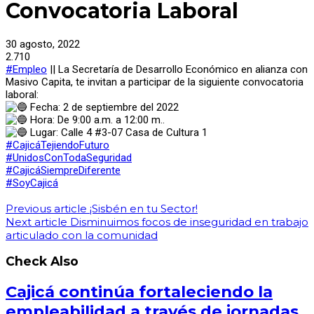
Convocatoria Laboral
30 agosto, 2022
2.710
#Empleo
|| La Secretaría de Desarrollo Económico en alianza con
Masivo Capita, te invitan a participar de la siguiente convocatoria
laboral:
Fecha: 2 de septiembre del 2022
Hora: De 9:00 a.m. a 12:00 m..
Lugar: Calle 4 #3-07 Casa de Cultura 1
#CajicáTejiendoFuturo
#UnidosConTodaSeguridad
#CajicáSiempreDiferente
#SoyCajicá
Previous article
¡Sisbén en tu Sector!
Next article
Disminuimos focos de inseguridad en trabajo
articulado con la comunidad
Check Also
Cajicá continúa fortaleciendo la
empleabilidad a través de jornadas