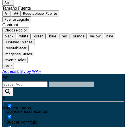
Salir
Tamaño Fuente
A-
A+
Reestablecer Fuente
Fuente Legible
Contrast
Choose color
black
white
green
blue
red
orange
yellow
navi
Subrayar Enlaces
Reestablecer
Imágenes Grises
Invertir Color
Salir
Accessibility by WAH
Más resultados
Coincidencias exactas
Buscar por título