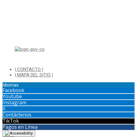
Horario de Atención Ventanilla Hacienda:
Lunes a Viernes de 8:00 a.m a 4:00 p.m - Jornada Continua
Horario de Atención Sisbén:
Lunes a Jueves de 8:00 am a 12:00 pm y de 2:00 pm a 4:00 pm.
Dirección: Transversal 5 a N° 3 - 140 sur Parque Luis Carlos Galan
(Bohio)
| CONTACTO |
| MAPA DEL SITIO |
Idiomas
Facebook
Youtube
Instagram
X
Contáctenos
TikTok
Pagos en Línea