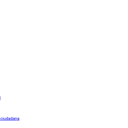
l
n ciudadana