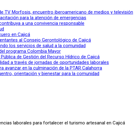
l de TV Morfosis, encuentro iberoamericano de medios y televisión
apacitación para la atención de emergencias
 contribuya a una convivencia responsable
ud
 cuero en Cajicá
entantes al Consejo Gerontológico de Cajicá
ndo los servicios de salud a la comunidad
lo del programa Colombia Mayor
a Pública de Gestión del Recurso Hídrico de Cajicá
ilidad a través de jornadas de oportunidades laborales
ra avanzar en la culminación de la PTAR Calahorra
entro, orientación y bienestar para la comunidad
ncias laborales para fortalecer el turismo artesanal en Cajicá