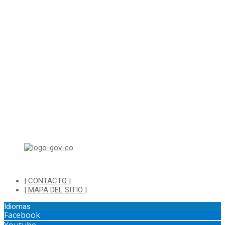
Línea Anticorrupción PBX 8837077 ext 14001
Correo electrónico: ventanillapqrs-alcaldia@cajica.gov.co
Correo para Notificaciones Judiciales:
sjurnotificaciones@cajica.gov.co
Horario de Atención:
Lunes a Jueves de 8:00 a.m a 1:00 p.m - 2:00 p.m a 5:30 p.m
Viernes de 8:00 a.m a 1:00 p.m - 2:00 p.m a 4:30 p.m
Horario de Atención Ventanilla Hacienda:
Lunes a Viernes de 8:00 a.m a 4:00 p.m - Jornada Continua
Horario de Atención Sisbén:
Lunes a Jueves de 8:00 am a 12:00 pm y de 2:00 pm a 4:00 pm.
Dirección: Transversal 5 a N° 3 - 140 sur Parque Luis Carlos Galan
(Bohio)
| CONTACTO |
| MAPA DEL SITIO |
Idiomas
Facebook