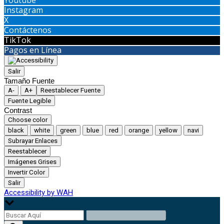
Youtube
Instagram
X
Contáctenos
TikTok
Pagos en Línea
Salir
Tamaño Fuente
A-
A+
Reestablecer Fuente
Fuente Legible
Contrast
Choose color
black
white
green
blue
red
orange
yellow
navi
Subrayar Enlaces
Reestablecer
Imágenes Grises
Invertir Color
Salir
Accessibility by WAH