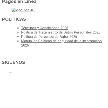
Pagos en Línea
POLÍTICAS
Términos y Condiciones 2026
Política de Tratamiento de Datos Personales 2026
Política de Derechos de Autor 2026
Manual de Políticas de seguridad de la información
2026
SIGUÉNOS
ALCALDÍA MUNICIPAL DE CAJICÁ
Derechos Reservados ©Alcaldía de Cajicá- Política de Privacidad
Dirección Sede Principal: Calle 2 # 4-07
Línea Gratuita PBX 8837077 - Movil PQRs +57 3152378409