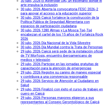
30 julio, 2026
El Asteroide UAI, un escenario donde el
arte impulsa la inclusión
30 julio, 2026
Abierta la convocatoria FESC 2026-2
para apoyar el acceso a la educación superior
30 julio, 2026
Cajicá fortalece la construcción de la
Política Pública de Seguridad Alimentaria con
espacios de participación ciudadana
30 julio, 2026
1280 Almas y La Mosca Tsé-Tsé
encabezan el cartel de los 15 años de Fortaleza Rock
2026
30 julio, 2026
Día Nacional de la Vida Silvestre
30 julio, 2026
Día Mundial contra la Trata de Personas
29 julio, 2026
Cajicá será sede de la instalación oficial
de TV Morfosis, encuentro iberoamericano de
medios y televisión
29 julio, 2026
Participe en las jornadas gratuitas de
capacitación para la atención de emergencias
29 julio, 2026
Registre su canino de manejo especial
y contribuya a una convivencia responsable
29 julio, 2026
Servicio de Atención al Ciudadano en
Salud
29 julio, 2026
Finalizó con éxito el curso de trabajo en
cuero en Cajicá
29 julio, 2026
Personas mayores eligieron a sus
representantes al Consejo Gerontológico de Cajicá