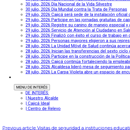
30 julio, 2026
Día Nacional de la Vida Silvestre
30 julio, 2026
Día Mundial contra la Trata de Personas
29 julio, 2026
Cajicá será sede de la instalación oficia
29 julio, 2026
Participe en las jornadas gratuitas de c
29 julio, 2026
Registre su canino de manejo especial y
29 julio, 2026
Servicio de Atención al Ciudadano en Sal
29 julio, 2026
Finalizó con éxito el curso de trabajo en
29 julio, 2026
Personas mayores eligieron a sus repres
28 julio, 2026
La Unidad Móvil de Salud continúa acerca
28 julio, 2026
Inician las transferencias del sexto cic
28 julio, 2026
Participe en la construcción de la Polític
28 julio, 2026
Cajicá continúa fortaleciendo la empleab
28 julio, 2026
Alcaldesa lideró mesa de seguimiento pa
28 julio, 2026
La Carpa Violeta abre un espacio de encu
MENU
DE INTERÉS
DE INTERÉS:
| Nuestro Alcalde
| Cajicá Ideal
| Centro de Relevo
Previous article
Visitas de seguridad a instituciones educat