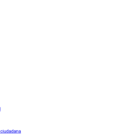
l
n ciudadana