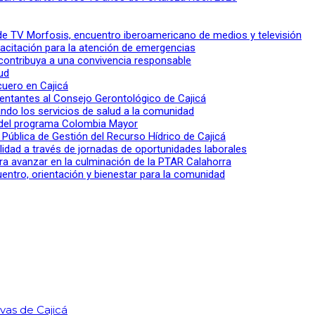
l de TV Morfosis, encuentro iberoamericano de medios y televisión
apacitación para la atención de emergencias
 contribuya a una convivencia responsable
ud
 cuero en Cajicá
entantes al Consejo Gerontológico de Cajicá
ndo los servicios de salud a la comunidad
lo del programa Colombia Mayor
a Pública de Gestión del Recurso Hídrico de Cajicá
ilidad a través de jornadas de oportunidades laborales
ra avanzar en la culminación de la PTAR Calahorra
entro, orientación y bienestar para la comunidad
ivas de Cajicá