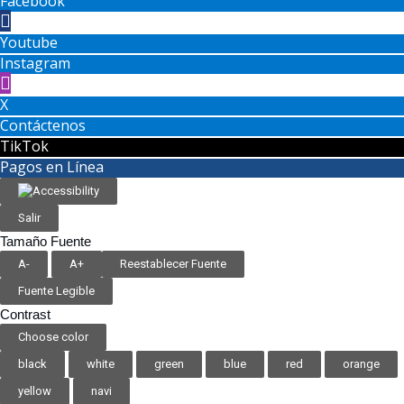
Facebook
Youtube
Instagram
X
Contáctenos
TikTok
Pagos en Línea
Salir
Tamaño Fuente
A-
A+
Reestablecer Fuente
Fuente Legible
Contrast
Choose color
black
white
green
blue
red
orange
yellow
navi