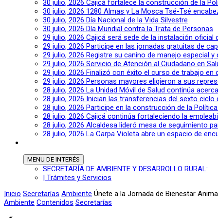
30 julio, 2026
Cajicá fortalece la construcción de la Po
30 julio, 2026
1280 Almas y La Mosca Tsé-Tsé encabeza
30 julio, 2026
Día Nacional de la Vida Silvestre
30 julio, 2026
Día Mundial contra la Trata de Personas
29 julio, 2026
Cajicá será sede de la instalación oficia
29 julio, 2026
Participe en las jornadas gratuitas de c
29 julio, 2026
Registre su canino de manejo especial y
29 julio, 2026
Servicio de Atención al Ciudadano en Sal
29 julio, 2026
Finalizó con éxito el curso de trabajo en
29 julio, 2026
Personas mayores eligieron a sus repres
28 julio, 2026
La Unidad Móvil de Salud continúa acerca
28 julio, 2026
Inician las transferencias del sexto cic
28 julio, 2026
Participe en la construcción de la Polític
28 julio, 2026
Cajicá continúa fortaleciendo la empleab
28 julio, 2026
Alcaldesa lideró mesa de seguimiento pa
28 julio, 2026
La Carpa Violeta abre un espacio de encu
MENU
DE INTERÉS
SECRETARÍA DE AMBIENTE Y DESARROLLO RURAL:
| Trámites y Servicios
Inicio
Secretarías
Ambiente
Únete a la Jornada de Bienestar Anima
Ambiente
Contenidos
Secretarías