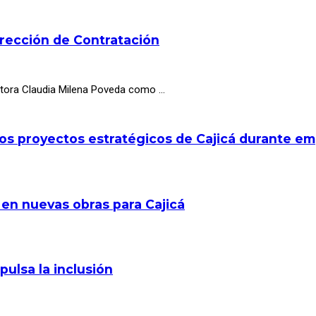
irección de Contratación
octora Claudia Milena Poveda como …
los proyectos estratégicos de Cajicá durante e
 en nuevas obras para Cajicá
pulsa la inclusión