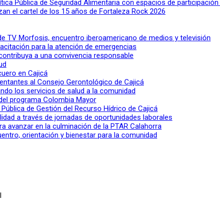
lítica Pública de Seguridad Alimentaria con espacios de participació
n el cartel de los 15 años de Fortaleza Rock 2026
l de TV Morfosis, encuentro iberoamericano de medios y televisión
apacitación para la atención de emergencias
 contribuya a una convivencia responsable
ud
 cuero en Cajicá
entantes al Consejo Gerontológico de Cajicá
ndo los servicios de salud a la comunidad
lo del programa Colombia Mayor
a Pública de Gestión del Recurso Hídrico de Cajicá
ilidad a través de jornadas de oportunidades laborales
ra avanzar en la culminación de la PTAR Calahorra
entro, orientación y bienestar para la comunidad
l