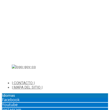
Correo electrónico: ventanillapqrs-alcaldia@cajica.gov.co
Correo para Notificaciones Judiciales:
sjurnotificaciones@cajica.gov.co
Horario de Atención:
Lunes a Jueves de 8:00 a.m a 1:00 p.m - 2:00 p.m a 5:30 p.m
Viernes de 8:00 a.m a 1:00 p.m - 2:00 p.m a 4:30 p.m
Horario de Atención Ventanilla Hacienda:
Lunes a Viernes de 8:00 a.m a 4:00 p.m - Jornada Continua
Horario de Atención Sisbén:
Lunes a Jueves de 8:00 am a 12:00 pm y de 2:00 pm a 4:00 pm.
Dirección: Transversal 5 a N° 3 - 140 sur Parque Luis Carlos Galan
(Bohio)
| CONTACTO |
| MAPA DEL SITIO |
Idiomas
Facebook
Youtube
Instagram