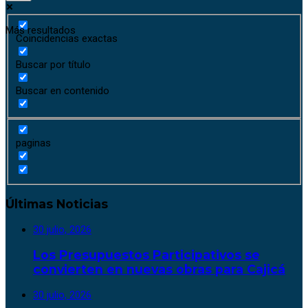
Más resultados
Coincidencias exactas
Buscar por título
Buscar en contenido
paginas
Últimas Noticias
30 julio, 2026
Los Presupuestos Participativos se
convierten en nuevas obras para Cajicá
30 julio, 2026