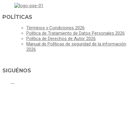
POLÍTICAS
Términos y Condiciones 2026
Política de Tratamiento de Datos Personales 2026
Política de Derechos de Autor 2026
Manual de Políticas de seguridad de la información
2026
SIGUÉNOS
ALCALDÍA MUNICIPAL DE CAJICÁ
Derechos Reservados ©Alcaldía de Cajicá- Política de Privacidad
Dirección Sede Principal: Calle 2 # 4-07
Línea Gratuita PBX 8837077 - Movil PQRs +57 3152378409
Línea Anticorrupción PBX 8837077 ext 14001