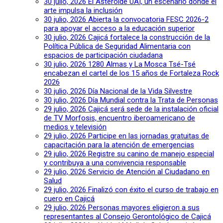
30 julio, 2026
El Asteroide UAI, un escenario donde el
arte impulsa la inclusión
30 julio, 2026
Abierta la convocatoria FESC 2026-2
para apoyar el acceso a la educación superior
30 julio, 2026
Cajicá fortalece la construcción de la
Política Pública de Seguridad Alimentaria con
espacios de participación ciudadana
30 julio, 2026
1280 Almas y La Mosca Tsé-Tsé
encabezan el cartel de los 15 años de Fortaleza Rock
2026
30 julio, 2026
Día Nacional de la Vida Silvestre
30 julio, 2026
Día Mundial contra la Trata de Personas
29 julio, 2026
Cajicá será sede de la instalación oficial
de TV Morfosis, encuentro iberoamericano de
medios y televisión
29 julio, 2026
Participe en las jornadas gratuitas de
capacitación para la atención de emergencias
29 julio, 2026
Registre su canino de manejo especial
y contribuya a una convivencia responsable
29 julio, 2026
Servicio de Atención al Ciudadano en
Salud
29 julio, 2026
Finalizó con éxito el curso de trabajo en
cuero en Cajicá
29 julio, 2026
Personas mayores eligieron a sus
representantes al Consejo Gerontológico de Cajicá