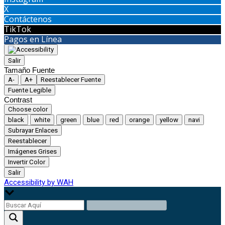
X
Contáctenos
TikTok
Pagos en Línea
Salir
Tamaño Fuente
A-
A+
Reestablecer Fuente
Fuente Legible
Contrast
Choose color
black
white
green
blue
red
orange
yellow
navi
Subrayar Enlaces
Reestablecer
Imágenes Grises
Invertir Color
Salir
Accessibility by WAH