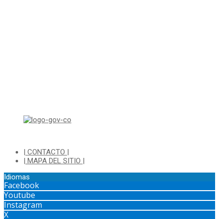
Correo para Notificaciones Judiciales:
sjurnotificaciones@cajica.gov.co
Horario de Atención:
Lunes a Jueves de 8:00 a.m a 1:00 p.m - 2:00 p.m a 5:30 p.m
Viernes de 8:00 a.m a 1:00 p.m - 2:00 p.m a 4:30 p.m
Horario de Atención Ventanilla Hacienda:
Lunes a Viernes de 8:00 a.m a 4:00 p.m - Jornada Continua
Horario de Atención Sisbén:
Lunes a Jueves de 8:00 am a 12:00 pm y de 2:00 pm a 4:00 pm.
Dirección: Transversal 5 a N° 3 - 140 sur Parque Luis Carlos Galan
(Bohio)
| CONTACTO |
| MAPA DEL SITIO |
Idiomas
Facebook
Youtube
Instagram
X