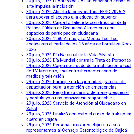
30 julio, 2026
El Asteroide UAI, un escenario donde el
arte impulsa la inclusión
30 julio, 2026
Abierta la convocatoria FESC 2026-2
para apoyar el acceso a la educación superior
30 julio, 2026
Cajicá fortalece la construcción de la
Política Pública de Seguridad Alimentaria con
espacios de participación ciudadana
30 julio, 2026
1280 Almas y La Mosca Tsé-Tsé
encabezan el cartel de los 15 años de Fortaleza Rock
2026
30 julio, 2026
Día Nacional de la Vida Silvestre
30 julio, 2026
Día Mundial contra la Trata de Personas
29 julio, 2026
Cajicá será sede de la instalación oficial
de TV Morfosis, encuentro iberoamericano de
medios y televisión
29 julio, 2026
Participe en las jornadas gratuitas de
capacitación para la atención de emergencias
29 julio, 2026
Registre su canino de manejo especial
y contribuya a una convivencia responsable
29 julio, 2026
Servicio de Atención al Ciudadano en
Salud
29 julio, 2026
Finalizó con éxito el curso de trabajo en
cuero en Cajicá
29 julio, 2026
Personas mayores eligieron a sus
representantes al Consejo Gerontológico de Cajicá