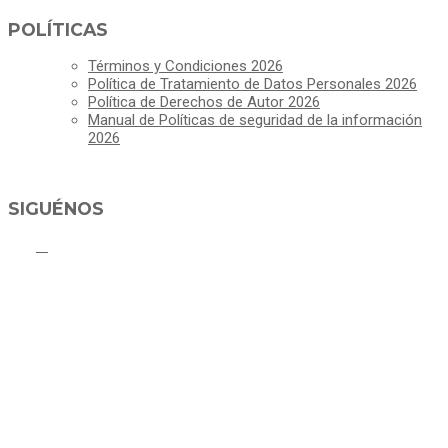
POLÍTICAS
Términos y Condiciones 2026
Política de Tratamiento de Datos Personales 2026
Política de Derechos de Autor 2026
Manual de Políticas de seguridad de la información
2026
SIGUÉNOS
ALCALDÍA MUNICIPAL DE CAJICÁ
Derechos Reservados ©Alcaldía de Cajicá- Política de Privacidad
Dirección Sede Principal: Calle 2 # 4-07
Línea Gratuita PBX 8837077 - Movil PQRs +57 3152378409
Línea Anticorrupción PBX 8837077 ext 14001
Correo electrónico: ventanillapqrs-alcaldia@cajica.gov.co