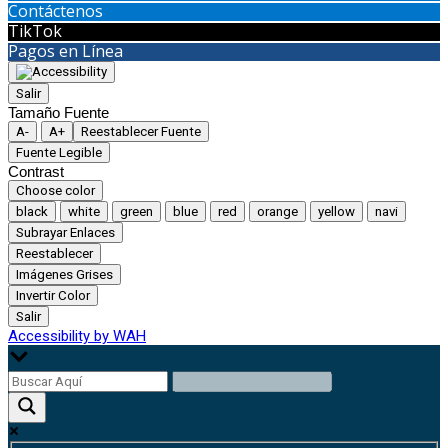
Contáctenos
TikTok
Pagos en Línea
Salir
Tamaño Fuente
A-
A+
Reestablecer Fuente
Fuente Legible
Contrast
Choose color
black
white
green
blue
red
orange
yellow
navi
Subrayar Enlaces
Reestablecer
Imágenes Grises
Invertir Color
Salir
Accessibility by WAH