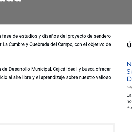
a fase de estudios y diseños del proyecto de sendero
or La Cumbre y Quebrada del Campo, con el objetivo de
Ú
N
n de Desarrollo Municipal, Cajicá Ideal, y busca ofrecer
S
icio al aire libre y el aprendizaje sobre nuestro valioso
D
5 a
La
no
Po