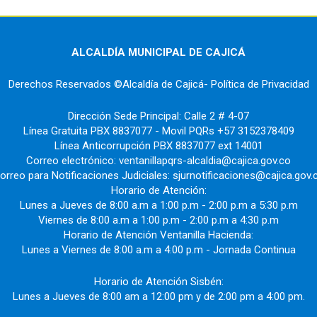
ALCALDÍA MUNICIPAL DE CAJICÁ
Derechos Reservados ©Alcaldía de Cajicá- Política de Privacidad
Dirección Sede Principal: Calle 2 # 4-07
Línea Gratuita PBX 8837077 - Movil PQRs +57 3152378409
Línea Anticorrupción PBX 8837077 ext 14001
Correo electrónico: ventanillapqrs-alcaldia@cajica.gov.co
orreo para Notificaciones Judiciales: sjurnotificaciones@cajica.gov.
Horario de Atención:
Lunes a Jueves de 8:00 a.m a 1:00 p.m - 2:00 p.m a 5:30 p.m
Viernes de 8:00 a.m a 1:00 p.m - 2:00 p.m a 4:30 p.m
Horario de Atención Ventanilla Hacienda:
Lunes a Viernes de 8:00 a.m a 4:00 p.m - Jornada Continua
Horario de Atención Sisbén:
Lunes a Jueves de 8:00 am a 12:00 pm y de 2:00 pm a 4:00 pm.