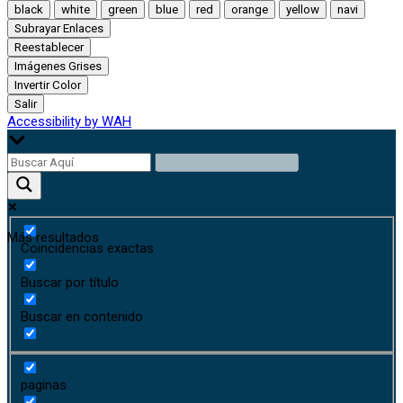
black
white
green
blue
red
orange
yellow
navi
Subrayar Enlaces
Reestablecer
Imágenes Grises
Invertir Color
Salir
Accessibility by WAH
Más resultados
Coincidencias exactas
Buscar por título
Buscar en contenido
paginas