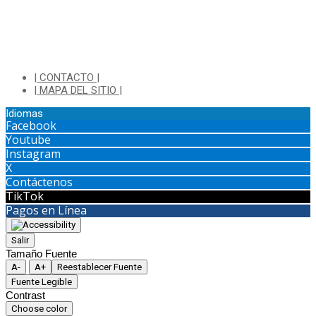
| CONTACTO |
| MAPA DEL SITIO |
Idiomas
Facebook
Youtube
Instagram
X
Contáctenos
TikTok
Pagos en Línea
Salir
Tamaño Fuente
A-
A+
Reestablecer Fuente
Fuente Legible
Contrast
Choose color