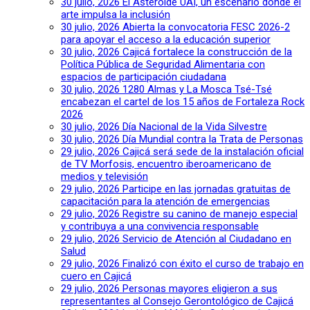
30 julio, 2026
El Asteroide UAI, un escenario donde el
arte impulsa la inclusión
30 julio, 2026
Abierta la convocatoria FESC 2026-2
para apoyar el acceso a la educación superior
30 julio, 2026
Cajicá fortalece la construcción de la
Política Pública de Seguridad Alimentaria con
espacios de participación ciudadana
30 julio, 2026
1280 Almas y La Mosca Tsé-Tsé
encabezan el cartel de los 15 años de Fortaleza Rock
2026
30 julio, 2026
Día Nacional de la Vida Silvestre
30 julio, 2026
Día Mundial contra la Trata de Personas
29 julio, 2026
Cajicá será sede de la instalación oficial
de TV Morfosis, encuentro iberoamericano de
medios y televisión
29 julio, 2026
Participe en las jornadas gratuitas de
capacitación para la atención de emergencias
29 julio, 2026
Registre su canino de manejo especial
y contribuya a una convivencia responsable
29 julio, 2026
Servicio de Atención al Ciudadano en
Salud
29 julio, 2026
Finalizó con éxito el curso de trabajo en
cuero en Cajicá
29 julio, 2026
Personas mayores eligieron a sus
representantes al Consejo Gerontológico de Cajicá