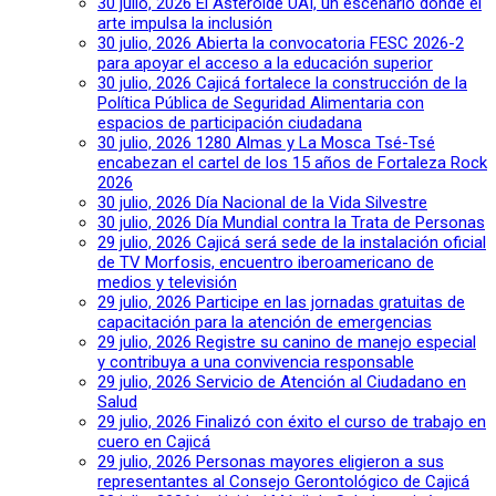
30 julio, 2026
El Asteroide UAI, un escenario donde el
arte impulsa la inclusión
30 julio, 2026
Abierta la convocatoria FESC 2026-2
para apoyar el acceso a la educación superior
30 julio, 2026
Cajicá fortalece la construcción de la
Política Pública de Seguridad Alimentaria con
espacios de participación ciudadana
30 julio, 2026
1280 Almas y La Mosca Tsé-Tsé
encabezan el cartel de los 15 años de Fortaleza Rock
2026
30 julio, 2026
Día Nacional de la Vida Silvestre
30 julio, 2026
Día Mundial contra la Trata de Personas
29 julio, 2026
Cajicá será sede de la instalación oficial
de TV Morfosis, encuentro iberoamericano de
medios y televisión
29 julio, 2026
Participe en las jornadas gratuitas de
capacitación para la atención de emergencias
29 julio, 2026
Registre su canino de manejo especial
y contribuya a una convivencia responsable
29 julio, 2026
Servicio de Atención al Ciudadano en
Salud
29 julio, 2026
Finalizó con éxito el curso de trabajo en
cuero en Cajicá
29 julio, 2026
Personas mayores eligieron a sus
representantes al Consejo Gerontológico de Cajicá