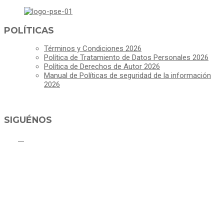
POLÍTICAS
Términos y Condiciones 2026
Política de Tratamiento de Datos Personales 2026
Política de Derechos de Autor 2026
Manual de Políticas de seguridad de la información
2026
SIGUÉNOS
ALCALDÍA MUNICIPAL DE CAJICÁ
Derechos Reservados ©Alcaldía de Cajicá- Política de Privacidad
Dirección Sede Principal: Calle 2 # 4-07
Línea Gratuita PBX 8837077 - Movil PQRs +57 3152378409
Línea Anticorrupción PBX 8837077 ext 14001