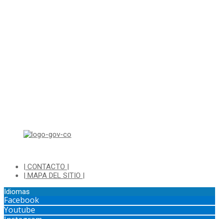
Correo electrónico: ventanillapqrs-alcaldia@cajica.gov.co
Correo para Notificaciones Judiciales:
sjurnotificaciones@cajica.gov.co
Horario de Atención:
Lunes a Jueves de 8:00 a.m a 1:00 p.m - 2:00 p.m a 5:30 p.m
Viernes de 8:00 a.m a 1:00 p.m - 2:00 p.m a 4:30 p.m
Horario de Atención Ventanilla Hacienda:
Lunes a Viernes de 8:00 a.m a 4:00 p.m - Jornada Continua
Horario de Atención Sisbén:
Lunes a Jueves de 8:00 am a 12:00 pm y de 2:00 pm a 4:00 pm.
Dirección: Transversal 5 a N° 3 - 140 sur Parque Luis Carlos Galan
(Bohio)
| CONTACTO |
| MAPA DEL SITIO |
Idiomas
Facebook
Youtube