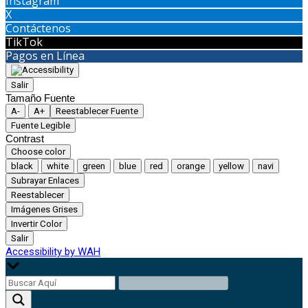
Instagram
X
Contáctenos
TikTok
Pagos en Línea
Salir
Tamaño Fuente
A-
A+
Reestablecer Fuente
Fuente Legible
Contrast
Choose color
black
white
green
blue
red
orange
yellow
navi
Subrayar Enlaces
Reestablecer
Imágenes Grises
Invertir Color
Salir
Accessibility by WAH