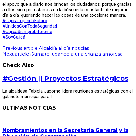
el apoyo que a diario nos brindan los ciudadanos, porque gracias
a ellos siempre estamos en la búsqueda constante de mejorar
día a día, queriendo hacer las cosas de una excelente manera.
#CajicáTejiendoFuturo
#UnidosConTodaSeguridad
#CajicáSiempreDiferente
#SoyCajicá
Previous article
Alcaldía al día noticias
Next article
¡Súmate jugando a una crianza amorosa!
Check Also
#Gestión || Proyectos Estratégicos
La alcaldesa Fabiola Jacome lidera reuniones estratégicas con el
gabinete municipal para l…
ÚLTIMAS NOTICIAS
Nombramientos en la Secretaría General y la