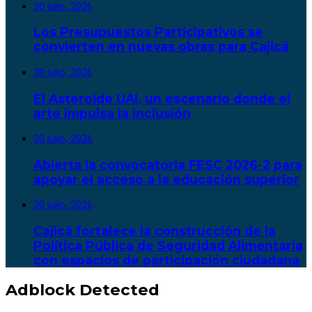
30 julio, 2026
Los Presupuestos Participativos se
convierten en nuevas obras para Cajicá
30 julio, 2026
El Asteroide UAI, un escenario donde el
arte impulsa la inclusión
30 julio, 2026
Abierta la convocatoria FESC 2026-2 para
apoyar el acceso a la educación superior
30 julio, 2026
Cajicá fortalece la construcción de la
Política Pública de Seguridad Alimentaria
con espacios de participación ciudadana
Adblock Detected