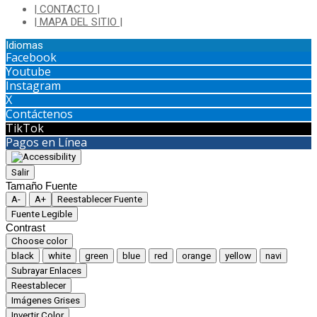
| CONTACTO |
| MAPA DEL SITIO |
Idiomas
Facebook
Youtube
Instagram
X
Contáctenos
TikTok
Pagos en Línea
Salir
Tamaño Fuente
A-
A+
Reestablecer Fuente
Fuente Legible
Contrast
Choose color
black
white
green
blue
red
orange
yellow
navi
Subrayar Enlaces
Reestablecer
Imágenes Grises
Invertir Color