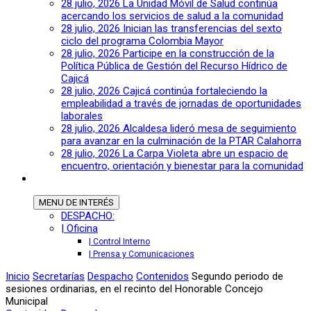
28 julio, 2026
La Unidad Móvil de Salud continúa
acercando los servicios de salud a la comunidad
28 julio, 2026
Inician las transferencias del sexto
ciclo del programa Colombia Mayor
28 julio, 2026
Participe en la construcción de la
Política Pública de Gestión del Recurso Hídrico de
Cajicá
28 julio, 2026
Cajicá continúa fortaleciendo la
empleabilidad a través de jornadas de oportunidades
laborales
28 julio, 2026
Alcaldesa lideró mesa de seguimiento
para avanzar en la culminación de la PTAR Calahorra
28 julio, 2026
La Carpa Violeta abre un espacio de
encuentro, orientación y bienestar para la comunidad
MENU
DE INTERÉS
DESPACHO:
| Oficina
| Control Interno
| Prensa y Comunicaciones
Inicio
Secretarías
Despacho
Contenidos
Segundo periodo de
sesiones ordinarias, en el recinto del Honorable Concejo
Municipal