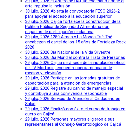
30 julio, 2026
El Asteroide UAI, un escenario donde el
arte impulsa la inclusión
30 julio, 2026
Abierta la convocatoria FESC 2026-2
para apoyar el acceso a la educación superior
30 julio, 2026
Cajicá fortalece la construcción de la
Política Pública de Seguridad Alimentaria con
espacios de participación ciudadana
30 julio, 2026
1280 Almas y La Mosca Tsé-Tsé
encabezan el cartel de los 15 años de Fortaleza Rock
2026
30 julio, 2026
Día Nacional de la Vida Silvestre
30 julio, 2026
Día Mundial contra la Trata de Personas
29 julio, 2026
Cajicá será sede de la instalación oficial
de TV Morfosis, encuentro iberoamericano de
medios y televisión
29 julio, 2026
Participe en las jornadas gratuitas de
capacitación para la atención de emergencias
29 julio, 2026
Registre su canino de manejo especial
y contribuya a una convivencia responsable
29 julio, 2026
Servicio de Atención al Ciudadano en
Salud
29 julio, 2026
Finalizó con éxito el curso de trabajo en
cuero en Cajicá
29 julio, 2026
Personas mayores eligieron a sus
representantes al Consejo Gerontológico de Cajicá