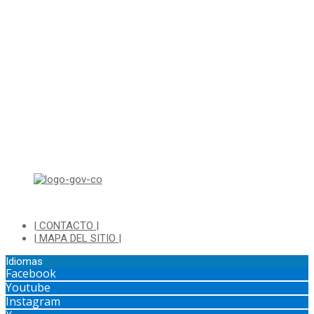
Correo para Notificaciones Judiciales:
sjurnotificaciones@cajica.gov.co
Horario de Atención:
Lunes a Jueves de 8:00 a.m a 1:00 p.m - 2:00 p.m a 5:30 p.m
Viernes de 8:00 a.m a 1:00 p.m - 2:00 p.m a 4:30 p.m
Horario de Atención Ventanilla Hacienda:
Lunes a Viernes de 8:00 a.m a 4:00 p.m - Jornada Continua
Horario de Atención Sisbén:
Lunes a Jueves de 8:00 am a 12:00 pm y de 2:00 pm a 4:00 pm.
Dirección: Transversal 5 a N° 3 - 140 sur Parque Luis Carlos Galan
(Bohio)
| CONTACTO |
| MAPA DEL SITIO |
Idiomas
Facebook
Youtube
Instagram