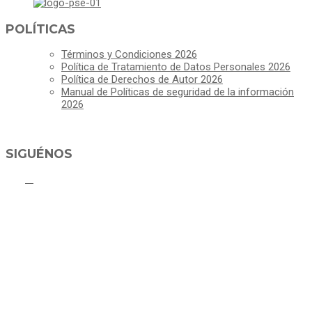
POLÍTICAS
Términos y Condiciones 2026
Política de Tratamiento de Datos Personales 2026
Política de Derechos de Autor 2026
Manual de Políticas de seguridad de la información
2026
SIGUÉNOS
ALCALDÍA MUNICIPAL DE CAJICÁ
Derechos Reservados ©Alcaldía de Cajicá- Política de Privacidad
Dirección Sede Principal: Calle 2 # 4-07
Línea Gratuita PBX 8837077 - Movil PQRs +57 3152378409
Línea Anticorrupción PBX 8837077 ext 14001
Correo electrónico: ventanillapqrs-alcaldia@cajica.gov.co