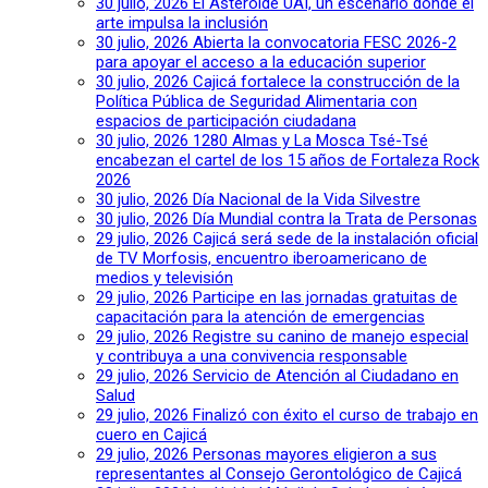
30 julio, 2026
El Asteroide UAI, un escenario donde el
arte impulsa la inclusión
30 julio, 2026
Abierta la convocatoria FESC 2026-2
para apoyar el acceso a la educación superior
30 julio, 2026
Cajicá fortalece la construcción de la
Política Pública de Seguridad Alimentaria con
espacios de participación ciudadana
30 julio, 2026
1280 Almas y La Mosca Tsé-Tsé
encabezan el cartel de los 15 años de Fortaleza Rock
2026
30 julio, 2026
Día Nacional de la Vida Silvestre
30 julio, 2026
Día Mundial contra la Trata de Personas
29 julio, 2026
Cajicá será sede de la instalación oficial
de TV Morfosis, encuentro iberoamericano de
medios y televisión
29 julio, 2026
Participe en las jornadas gratuitas de
capacitación para la atención de emergencias
29 julio, 2026
Registre su canino de manejo especial
y contribuya a una convivencia responsable
29 julio, 2026
Servicio de Atención al Ciudadano en
Salud
29 julio, 2026
Finalizó con éxito el curso de trabajo en
cuero en Cajicá
29 julio, 2026
Personas mayores eligieron a sus
representantes al Consejo Gerontológico de Cajicá