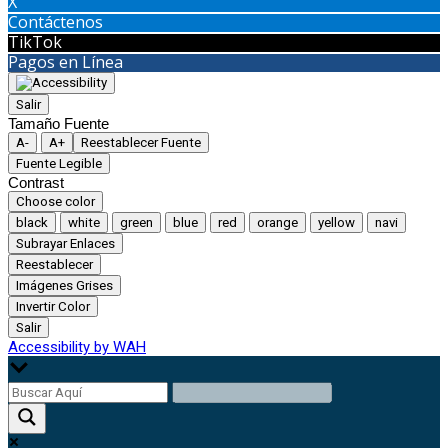
X
Contáctenos
TikTok
Pagos en Línea
Salir
Tamaño Fuente
A-
A+
Reestablecer Fuente
Fuente Legible
Contrast
Choose color
black
white
green
blue
red
orange
yellow
navi
Subrayar Enlaces
Reestablecer
Imágenes Grises
Invertir Color
Salir
Accessibility by WAH