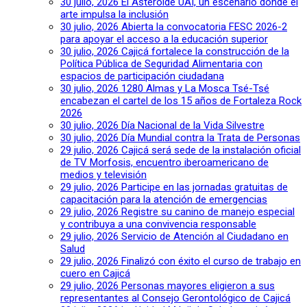
30 julio, 2026
El Asteroide UAI, un escenario donde el
arte impulsa la inclusión
30 julio, 2026
Abierta la convocatoria FESC 2026-2
para apoyar el acceso a la educación superior
30 julio, 2026
Cajicá fortalece la construcción de la
Política Pública de Seguridad Alimentaria con
espacios de participación ciudadana
30 julio, 2026
1280 Almas y La Mosca Tsé-Tsé
encabezan el cartel de los 15 años de Fortaleza Rock
2026
30 julio, 2026
Día Nacional de la Vida Silvestre
30 julio, 2026
Día Mundial contra la Trata de Personas
29 julio, 2026
Cajicá será sede de la instalación oficial
de TV Morfosis, encuentro iberoamericano de
medios y televisión
29 julio, 2026
Participe en las jornadas gratuitas de
capacitación para la atención de emergencias
29 julio, 2026
Registre su canino de manejo especial
y contribuya a una convivencia responsable
29 julio, 2026
Servicio de Atención al Ciudadano en
Salud
29 julio, 2026
Finalizó con éxito el curso de trabajo en
cuero en Cajicá
29 julio, 2026
Personas mayores eligieron a sus
representantes al Consejo Gerontológico de Cajicá