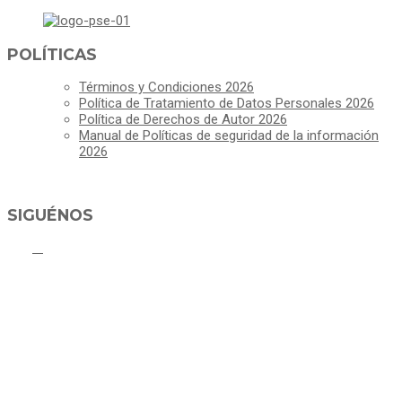
POLÍTICAS
Términos y Condiciones 2026
Política de Tratamiento de Datos Personales 2026
Política de Derechos de Autor 2026
Manual de Políticas de seguridad de la información
2026
SIGUÉNOS
ALCALDÍA MUNICIPAL DE CAJICÁ
Derechos Reservados ©Alcaldía de Cajicá- Política de Privacidad
Dirección Sede Principal: Calle 2 # 4-07
Línea Gratuita PBX 8837077 - Movil PQRs +57 3152378409
Línea Anticorrupción PBX 8837077 ext 14001