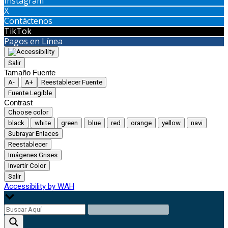
Instagram
X
Contáctenos
TikTok
Pagos en Línea
Salir
Tamaño Fuente
A-
A+
Reestablecer Fuente
Fuente Legible
Contrast
Choose color
black
white
green
blue
red
orange
yellow
navi
Subrayar Enlaces
Reestablecer
Imágenes Grises
Invertir Color
Salir
Accessibility by WAH