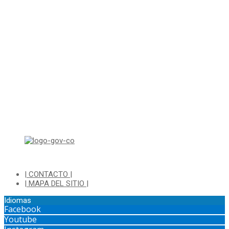
Correo electrónico: ventanillapqrs-alcaldia@cajica.gov.co
Correo para Notificaciones Judiciales:
sjurnotificaciones@cajica.gov.co
Horario de Atención:
Lunes a Jueves de 8:00 a.m a 1:00 p.m - 2:00 p.m a 5:30 p.m
Viernes de 8:00 a.m a 1:00 p.m - 2:00 p.m a 4:30 p.m
Horario de Atención Ventanilla Hacienda:
Lunes a Viernes de 8:00 a.m a 4:00 p.m - Jornada Continua
Horario de Atención Sisbén:
Lunes a Jueves de 8:00 am a 12:00 pm y de 2:00 pm a 4:00 pm.
Dirección: Transversal 5 a N° 3 - 140 sur Parque Luis Carlos Galan
(Bohio)
| CONTACTO |
| MAPA DEL SITIO |
Idiomas
Facebook
Youtube