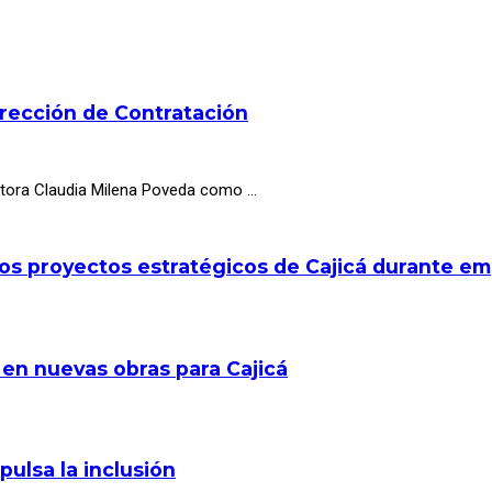
irección de Contratación
octora Claudia Milena Poveda como …
los proyectos estratégicos de Cajicá durante e
 en nuevas obras para Cajicá
pulsa la inclusión