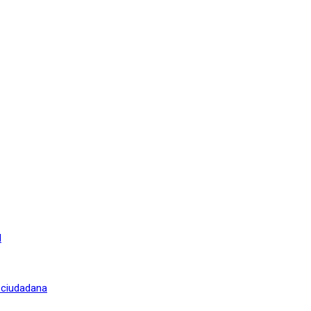
l
n ciudadana