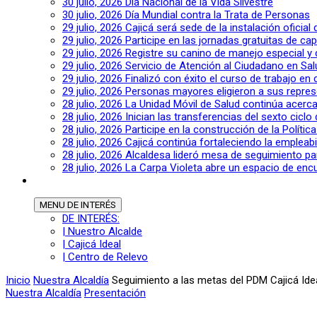
30 julio, 2026
Día Nacional de la Vida Silvestre
30 julio, 2026
Día Mundial contra la Trata de Personas
29 julio, 2026
Cajicá será sede de la instalación oficia
29 julio, 2026
Participe en las jornadas gratuitas de c
29 julio, 2026
Registre su canino de manejo especial y
29 julio, 2026
Servicio de Atención al Ciudadano en Sal
29 julio, 2026
Finalizó con éxito el curso de trabajo en
29 julio, 2026
Personas mayores eligieron a sus repres
28 julio, 2026
La Unidad Móvil de Salud continúa acerca
28 julio, 2026
Inician las transferencias del sexto cic
28 julio, 2026
Participe en la construcción de la Polític
28 julio, 2026
Cajicá continúa fortaleciendo la empleab
28 julio, 2026
Alcaldesa lideró mesa de seguimiento pa
28 julio, 2026
La Carpa Violeta abre un espacio de encu
MENU
DE INTERÉS
DE INTERÉS:
| Nuestro Alcalde
| Cajicá Ideal
| Centro de Relevo
Inicio
Nuestra Alcaldía
Seguimiento a las metas del PDM Cajicá Ide
Nuestra Alcaldía
Presentación