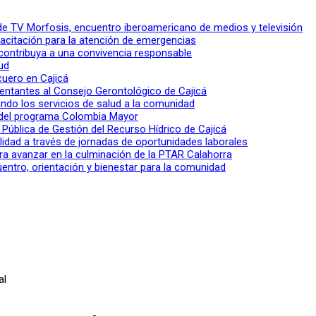
l de TV Morfosis, encuentro iberoamericano de medios y televisión
apacitación para la atención de emergencias
 contribuya a una convivencia responsable
ud
 cuero en Cajicá
entantes al Consejo Gerontológico de Cajicá
ndo los servicios de salud a la comunidad
lo del programa Colombia Mayor
a Pública de Gestión del Recurso Hídrico de Cajicá
ilidad a través de jornadas de oportunidades laborales
ra avanzar en la culminación de la PTAR Calahorra
entro, orientación y bienestar para la comunidad
al